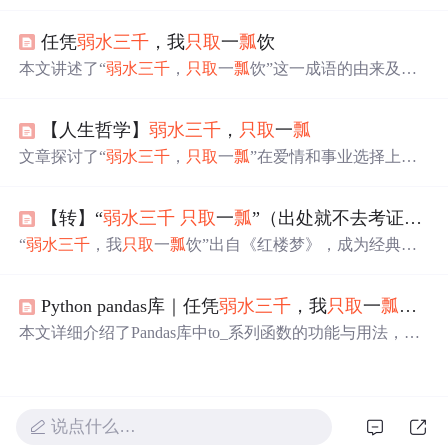
献中的地理含义，到后来比喻爱情专一的转变，详细解析
了其在《红楼梦》等经典文学作品中的运用。
任凭
弱水三千
，我
只取
一
瓢
饮
本文讲述了“
弱水三千
，
只取
一
瓢
饮”这一成语的由来及其
在《红楼梦》中的运用，并介绍了其背后的文化含义及发
展过程。
【人生哲学】
弱水三千
，
只取
一
瓢
文章探讨了“
弱水三千
，
只取
一
瓢
”在爱情和事业选择上的
含义，提醒人们专注有价值之事。还提及赚钱与追女友的
抉择难题，给出判断女生是否为一生伴侣的多方面因素，
【转】“
弱水三千
只取
一
瓢
”（出处就不去考证了）
最后指出ChatGPT是21世纪重大发明之一。
“
弱水三千
，我
只取
一
瓢
饮”出自《红楼梦》，成为经典的
爱情誓言。从古至今，这句话被广泛引用，象征着对爱情
忠贞不渝的态度。
Python pandas库｜任凭
弱水三千
，我
只取
一
瓢
饮（7
本文详细介绍了Pandas库中to_系列函数的功能与用法，包
括to_numpy、to_parquet、to_period等22个函数。这些函数
用于将DataFrame转换为不同格式的数据，如NumPy数组、
Parquet文件、周期索引等。
说点什么…