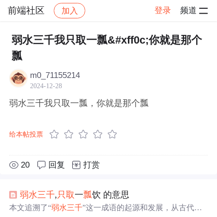
前端社区
登录
频道
加入
帖子详情
社区
前端社区
感慨
弱水三千我只取一瓢&#xff0c;你就是那个
瓢
m0_71155214
2024-12-28
弱水三千我只取一瓢，你就是那个瓢
给本帖投票
20
回复
打赏
弱水三千
,
只取
一
瓢
饮 的意思
本文追溯了“
弱水三千
”这一成语的起源和发展，从古代文