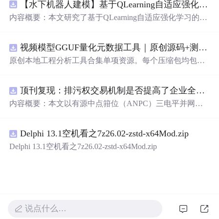
【水下机器人建模】基于QLearning自适应强化学习PID控制器在AUV中的应用研究（Matlab代码实现）
内容概要：本文研究了基于QLearning自适应强化学习的PI
D控制器在自主水下航行器（AUV）中的应用，通过Matla
b代码实现了对水下机器人的动力学建模与运动控制。重点
视频模型GGUF量化元数据工具｜原创源码+测试+离线报告
探讨了将强化学习算法QLearning与传统PID控制相结合的
方法，以提升AUV在复杂、时变及非线性水下环境中的自
原创本地工程分析工具合集单项资源。每个压缩包均包含
适应控制能力。文中系统分析了AUV的运动学与动力学特
完整 JavaScript/Node.js 源码、3 项自动化测试、可复现合
性，阐述了传统PID参数整定面临的挑战，并提出采用QLe
成示例、离线 HTML/JSON/SVG 报告、1080×720 真实运
arning算法在线动态优化PID控制器的比例、积分和微分参
顶刊复现：排污权交易机制是否提高了企业全要素生产率 -来自中国上市公司的证据（论文+数据）
行效果图、README、运行说明、功能清单、MIT License
数，从而实现对系统误差、响应速度、超调量等性能指标
及原创授权声明。Node.js 18+ 可直接运行，零第三方运行
内容概要：本文以有源中点箝位（ANPC）三电平并网逆
的综合优化。通过Matlab仿真实验验证了该复合控制策略
依赖，适合开发者进行工程预检、质量审查和交付复核。
变器为研究对象，提出并构建了一套融合双极性倍频脉宽
在轨迹跟踪精度、抗外部干扰能力和系统鲁棒性方面的显
调制（DPWMA）、正负序分离锁相控制与电网电压前馈
著优势，充分展示了强化学习在智能水下装备自主控制领
Delphi 13.1空机看之7z26.02-zstd-x64Mod.zip
的一体化高性能并网控制策略。通过深入分析ANPC三电
域的可行性和应用潜力。; 适合人群：具备自动控制理论基
平拓扑在开关损耗均衡、中点电位可控性及输出谐波低等
Delphi 13.1空机看之7z26.02-zstd-x64Mod.zip
础、强化学习基础知识及Matlab编程能力的研究生、科研
方面的结构优势，确立了其作为大功率高质量并网系统的
人员和自动化、海洋工程、机器人等相关领域的技术研发
硬件基础。在此基础上，DPWMA调制策略有效提升等效
人员。; 使用场景及目标：①用于水下机器人、无人潜航器
开关频率，显著降低输出电流电压的总谐波畸变率，优化
等智能移动装备的高精度运动控制系统设计与开发；②开
稳态电能质量；正负序分离锁相技术精准剥离电网电压中
展强化学习与经典控制理论融合创新的教学案例与科学研
的负序扰动分量，保障电网不平衡工况下的相位同步精度
究；③解决传统固定参数PID控制器在面对模型不确定性
与并网电流对称性；电网电压前馈控制则通过前瞻性补偿
说点什么…
和环境扰动时适应性差、控制性能下降的关键问题。; 阅读
机制，突破传统闭环控制的响应滞后瓶颈，大幅提升系统