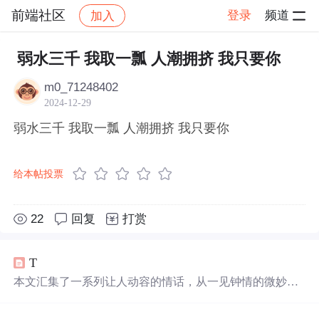
前端社区
登录
频道
加入
帖子详情
社区
前端社区
感慨
弱水三千 我取一瓢 人潮拥挤 我只要你
m0_71248402
2024-12-29
弱水三千 我取一瓢 人潮拥挤 我只要你
给本帖投票
22
回复
打赏
T
本文汇集了一系列让人动容的情话，从一见钟情的微妙到
日久生情的沉淀，每一句话都承载着深深的情感。这里有
对爱情细腻的描绘，也有对爱人深情的告白，每一段文字