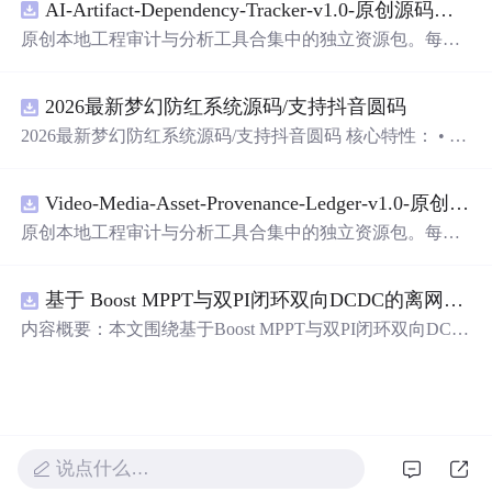
AI-Artifact-Dependency-Tracker-v1.0-原创源码与文档.zip
都能触动人心。
原创本地工程审计与分析工具合集中的独立资源包。每个
ZIP包含完整源码、3项自动化测试、可复现合成示例、离
线HTML、JSON与SVG报告、1080×720真实运行效果图、
2026最新梦幻防红系统源码/支持抖音圆码
README、运行说明、功能清单、MIT License及原创与授
权声明。解压后进入project目录，执行npm test验证算法，
2026最新梦幻防红系统源码/支持抖音圆码 核心特性： • 多
执行npm run report生成报告，也可通过本地静态服务器打
域名池智能切换，防拦截率99%+ • 抖音官方API对接，生
开网页。运行时零第三方依赖，不包含热点产品或开源项
成真正小程序码 • 完整API接口，支持第三方集成 • 实时数
目源码、Logo、官方截图、论文、生产日志或其他受限素
Video-Media-Asset-Provenance-Ledger-v1.0-原创源码与文档.zip
据统计，多维度分析报表 • 积分系统+邀请返利，运营利器
材。适合前端开发、AI应用工程、测试审计和课程实践。
原创本地工程审计与分析工具合集中的独立资源包。每个
ZIP包含完整源码、3项自动化测试、可复现合成示例、离
线HTML、JSON与SVG报告、1080×720真实运行效果图、
基于 Boost MPPT与双PI闭环双向DCDC的离网光伏储能系统动力学建模及稳态特性分析（Simulink仿真实现）
README、运行说明、功能清单、MIT License及原创与授
权声明。解压后进入project目录，执行npm test验证算法，
内容概要：本文围绕基于Boost MPPT与双PI闭环双向DC-D
执行npm run report生成报告，也可通过本地静态服务器打
C的离网光伏储能系统展开，系统性地研究了其动力学建
开网页。运行时零第三方依赖，不包含热点产品或开源项
模与稳态特性分析，并通过Simulink平台实现了完整的仿真
目源码、Logo、官方截图、论文、生产日志或其他受限素
验证。研究构建了涵盖光伏阵列、最大功率点跟踪（MPP
材。适合前端开发、AI应用工程、测试审计和课程实践。
T）控制、双向DC-DC变换器及储能电池的整体系统架
构，采用Boost电路实现高效MPPT控制，并引入电压-电流
说点什么…
双闭环PI控制策略，实现对储能系统精确的充放电管理。
文章深入分析了系统在光照强度与环境温度双重扰动下的