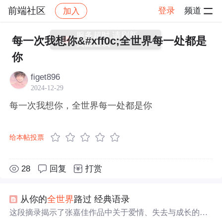
前端社区
登录
频道
加入
帖子详情
社区
前端社区
感慨
服务超时,请刷新
每一次我想你&#xff0c;全世界每一处都是
页面重试
你
figet896
2024-12-29
每一次我想你，全世界每一处都是你
给本帖投票
28
回复
打赏
从你的
全世界
路过 经典语录
这段摘录揭示了张嘉佳作品中关于爱情、失去与成长的主