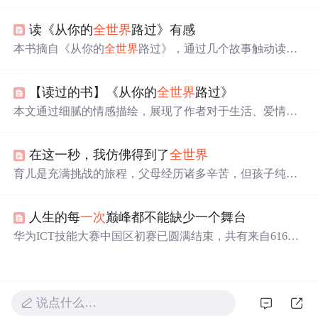
题，通过深情的语句展现了主角们的心路历程和对理
想
的
追求。从山间爱情到人生离别，读者能感受到作者对情感
读《从你的
全世界
路过》有感
细腻的刻画和对生活的独特见解。
本书摘自《从你的
全世界
路过》，通过几个故事触动读者
内心的回忆与情感。作者回顾了青春时期的懵懂与纠葛，
并表达了对过去经历的怀念与感激之情。书中精选片段展
【读过的书】《从你的
全世界
路过》
现了初恋的美好与痛苦、表白的情愫、执着的情感、温暖
的记忆以及争吵后的反思。
本文通过细腻的情感描绘，展现了作者对于生活、爱情与
自我认知的深刻思考。从日常琐事到内心世界的探索，每
一段文字都透露出对生活的热爱与对人性的洞察。
在这一秒，我仿佛得到了
全世界
育儿是充满挑战的旅程，父母经历诸多辛苦，但孩子纯真
笑脸、第
一次
的成长瞬间等，让父母感到幸福与满足。这
些瞬间构成了育儿幸福的全貌，提醒我们珍惜与孩子相处
人生的每
一次
巅峰都不能缺少一个舞台
的每一刻，用爱滋养孩子成长。
华为ICT技能大赛中国区初赛已圆满结束，共有来自616所
高校的4081名大学生参赛。比赛内容覆盖路由交换、网络
安全、WLAN、存储&服务器等技术，并包括数据中心、
云计算、大数据等新技术。决赛将在华为深圳总部举行，
采用真实环境进行lab动手实验。
说点什么…