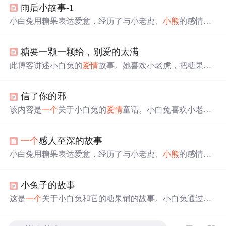
雨后小故事-1
小白兔用糖果表达爱意，经历了与小老虎、
小熊
的感情波
折，最终与小猪组建家庭，领悟到爱与被爱的真谛。
糖要一颗一颗给，别爱的太满
此博客讲述小白兔的
爱情
故事。她喜欢小老虎，把糖果铺
都给了对方，却没得到冰淇淋；后与
小熊
相处，也因各种
误会分开。最后和小猪结婚，却发现小猪收下糖果另有隐
信了你的邪
情。揭示
爱情
中付出与收获的道理。
该内容是
一个
关于小白兔的
爱情
童话。小白兔喜欢小老虎
和
小熊
，都付出很多却未得回应。后来遇到小猪，本想用
毒糖考验，小猪却未收下。最后得知小猪不收糖的原因并
一个
感人至深的故事
非出于爱，揭示了
爱情
与付出的道理。
小白兔用糖果表达爱意，经历了与小老虎、
小熊
的感情波
折，最终与小猪组建家庭，学会珍惜和给予真正的爱。故
事揭示了爱与付出的复杂情感。
小兔子的故事
这是
一个
关于小白兔和它的糖果铺的故事。小白兔通过赠
送糖果表达爱意，经历了与小老虎、
小熊
的感情波折，最
终与小猪共同生活并找到真正的幸福。