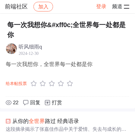
前端社区
登录
频道
加入
帖子详情
社区
前端社区
感慨
每一次我想你&#xff0c;全世界每一处都是
你
听风细雨q
2024-12-30
每一次我想你，全世界每一处都是你
给本帖投票
22
回复
打赏
从你的
全世界
路过 经典语录
这段摘录揭示了张嘉佳作品中关于爱情、失去与成长的主