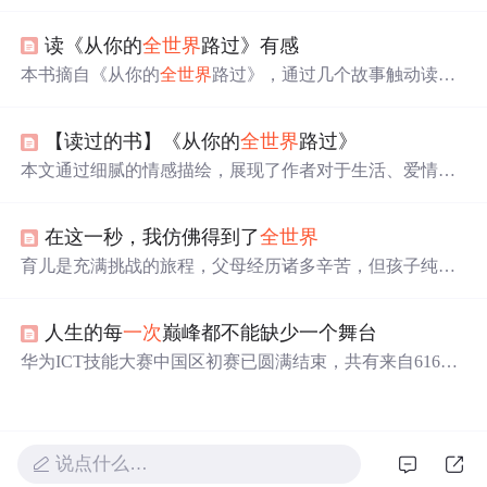
题，通过深情的语句展现了主角们的心路历程和对理
想
的
追求。从山间爱情到人生离别，读者能感受到作者对情感
读《从你的
全世界
路过》有感
细腻的刻画和对生活的独特见解。
本书摘自《从你的
全世界
路过》，通过几个故事触动读者
内心的回忆与情感。作者回顾了青春时期的懵懂与纠葛，
并表达了对过去经历的怀念与感激之情。书中精选片段展
【读过的书】《从你的
全世界
路过》
现了初恋的美好与痛苦、表白的情愫、执着的情感、温暖
的记忆以及争吵后的反思。
本文通过细腻的情感描绘，展现了作者对于生活、爱情与
自我认知的深刻思考。从日常琐事到内心世界的探索，每
一段文字都透露出对生活的热爱与对人性的洞察。
在这一秒，我仿佛得到了
全世界
育儿是充满挑战的旅程，父母经历诸多辛苦，但孩子纯真
笑脸、第
一次
的成长瞬间等，让父母感到幸福与满足。这
些瞬间构成了育儿幸福的全貌，提醒我们珍惜与孩子相处
人生的每
一次
巅峰都不能缺少一个舞台
的每一刻，用爱滋养孩子成长。
华为ICT技能大赛中国区初赛已圆满结束，共有来自616所
高校的4081名大学生参赛。比赛内容覆盖路由交换、网络
安全、WLAN、存储&服务器等技术，并包括数据中心、
云计算、大数据等新技术。决赛将在华为深圳总部举行，
采用真实环境进行lab动手实验。
说点什么…