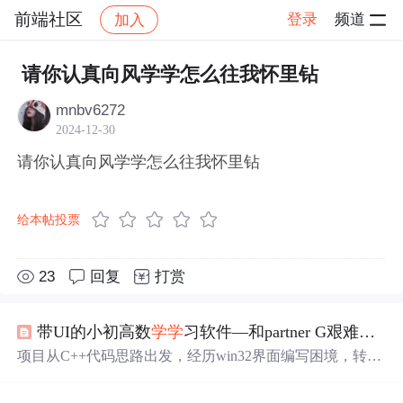
前端社区
登录
频道
加入
帖子详情
社区
前端社区
感慨
请你认真向风学学怎么往我怀里钻
mnbv6272
2024-12-30
请你认真向风学学怎么往我怀里钻
给本帖投票
23
回复
打赏
带UI的小初高数
学学
习软件—和partner G艰难地用C++（QT库）实现的过程
项目从C++代码思路出发，经历win32界面编写困境，转向
QT库快速构建UI，解决题库生成难题，克服短信验证码挑
战，最终实现跨平台执行。过程充满艰辛，但也积累了宝