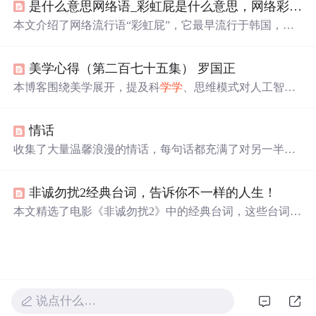
是什么意思网络语_彩虹屁是什么意思，网络彩虹屁夸人语录大全，彩虹屁是什么梗...
贵经验。
本文介绍了网络流行语“彩虹屁”，它最早流行于韩国，原
指花式吹捧偶像，现形容特别会夸人，也是恋爱男女的必
备技能。还整理了一波“彩虹屁”文案供大家参考。
美学心得（第二百七十五集） 罗国正
本博客围绕美学展开，提及科
学学
、思维模式对人工智能
发展的重要性，强调人工智能高速发展时人们要善于提问
题。还分析了郁达夫的美学思想，包括其美学观点、作品
情话
特色，同时指出其美学思想存在可商榷之处，如艺术应可
表现丑等。
收集了大量温馨浪漫的情话，每句话都充满了对另一半深
深的爱意和思念，适合用来表达心意。
非诚勿扰2经典台词，告诉你不一样的人生！
本文精选了电影《非诚勿扰2》中的经典台词，这些台词不
仅幽默风趣，还蕴含着深刻的人生哲理。通过这些台词，
我们可以窥见影片想要传达的情感与思考。
说点什么…