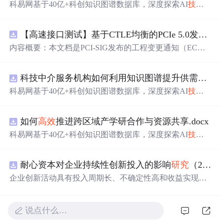
科易网基于40亿+科创知识图谱数据库，深度探索AI
技术
在
技术
转移、成果转化、
技术
经纪、知识产权、产业创
新、科技招商等垂直领域的多样化应用场景，
研究
科技创
【高速接口测试】基于CTLE均衡的PCIe 5.0发射机抖动测量方法：32 GT/s速率下精确评估硅基抖动分量的
新领域的AI+数智化解决方案，推动科技创新与产业创新
智能化发展。
内容概要：本文档是PCI-SIG发布的工程变更通知（EC
N），针对PCI Express 5.0规范中32.0 GT/s速率下的发送端
（Tx）抖动测量方法进行了更新。新方法采用“抖动测量模
科技中介服务机构如何利用知识图谱提升供需匹配精准度？.docx
式”替代原有的S参数去嵌入法，通过在被测通道应用基于
CTLE的均衡来减少因信道损耗导致的信号退化，从而更准
科易网基于40亿+科创知识图谱数据库，深度探索AI
技术
确地评估由芯片内部随机和确定性源产生的抖动。该方法
在
技术
转移、成果转化、
技术
经纪、知识产权、产业创
利用测试通道中的时钟模式和其他通道的合规模式，避免
新、科技招商等垂直领域的多样化应用场景，
研究
科技创
了传统去嵌入过程中高频噪声放大带来的测量不准确性。
如何
高效
推进跨区域产学研合作与资源共享.docx
新领域的AI+数智化解决方案，推动科技创新与产业创新
对于2.5至16.0 GT/s速率，原有测量方法保持不变。; 适合
智能化发展。
科易网基于40亿+科创知识图谱数据库，深度探索AI
技术
人群：从事高速接口设计、验证或测试的工程师，尤其是
在
技术
转移、成果转化、
技术
经纪、知识产权、产业创
涉及PC
新、科技招商等垂直领域的多样化应用场景，
研究
科技创
耐心资本对企业持续性创新投入的影响
研究
（2010-2024年）
新领域的AI+数智化解决方案，推动科技创新与产业创新
智能化发展。
企业创新活动具有投入周期长、不确定性高和收益实现滞
后等特征，持续稳定的资源支持是保障企业长期创新的重
要基础。耐心资本作为一种强调长期价值创造、具备较高
风险容忍度并积极参与企业治理的资本形态，能够通过缓
说点什么…
解融资约束、优化公司治理结构以及增强企业风险承担能