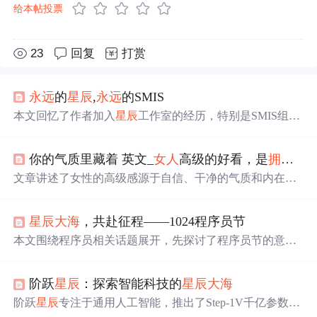
给本帖投票
23
回复
打赏
永远
的
星辰
,
永远
的SMIS
本文回忆了作者加入
星辰
工作室的经历，特别是SMIS组的
技术成就和团队精神。SMIS组以其强大的技术实力著称，
曾开发的学生信息管理系统获得广泛认可，并在软件设计
你的气质里藏着 英文_
女人
高级的好看，是
拥有
自
大赛中获奖。
文章讲述了女性的高级感源于自信、干净的气质和内在修
养。自信是一种力量，能让人在岁月中越发
美丽
；干净是
内
心
的纯洁与生活的态度，温暖的面相藏着福气；气质则
星辰
大海
，共赴征程——1024程序员节
体现在言谈举止间，体现一个人的修养和魅力。通过例子
展示了如何通过提升自我，实现由内而外的美好。
本文围绕程序员相关话题展开，先探讨了程序员节的意
义，接着给程序员提出学习、合作等方面的建议。重点阐
述双十一服务器宕机优化方案，包括架构、服务器资源、
阶跃
星辰
：探索智能科技的
星辰
大海
负载均衡等多方面优化，还给出自动优化方案项目实例及
代码实现。
阶跃
星辰
专注于通用人工智能，推出了Step-1V千亿参数多