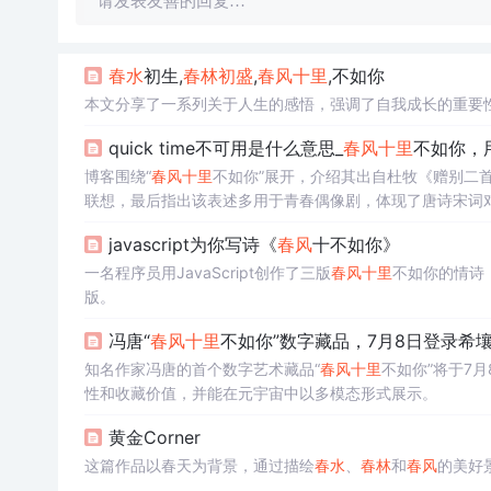
请发表友善的回复…
春水
初生,
春林
初盛
,
春风
十里
,不如你
本文分享了一系列关于人生的感悟，强调了自我成长的重要
quick time不可用是什么意思_
春风
十里
不如你，
博客围绕“
春风
十里
不如你”展开，介绍其出自杜牧《赠别二
联想，最后指出该表述多用于青春偶像剧，体现了唐诗宋词
javascript为你写诗《
春风
十不如你》
一名程序员用JavaScript创作了三版
春风
十里
不如你的情诗
版。
冯唐“
春风
十里
不如你”数字藏品，7月8日登录希
知名作家冯唐的首个数字艺术藏品“
春风
十里
不如你”将于7
性和收藏价值，并能在元宇宙中以多模态形式展示。
黄金Corner
这篇作品以春天为背景，通过描绘
春水
、
春林
和
春风
的美好