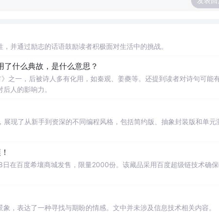
发表回
性，并通过励志的话语鼓励读者积极面对生活中的挑战。
用了什么典故，是什么意思？
首》之一，后被诗人多有化用，如秦观、姜夔等。还提到读者对诗句可能
对后人的影响力。
，展现了从新手到资深的不同编程风格，包括简约版、抽象封装版和单元
壤！
月8日在百度希壤商城发售，限量2000份。该藏品采用百度超级链技术确
景象，表达了一种寻找与期盼的情感。文中并未涉及信息技术相关内容。