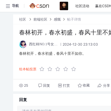
社区活动
赢在CSD
导航
社区
前端社区
感慨
帖子详情
春林初开，春水初盛，春风十里不
2024-12-30 23:13:03
西红柿NO.1号女粉丝
春林初开，春水初盛，春风十里不如你。
给本帖投票
25
回复
打赏
分享
收藏
回复