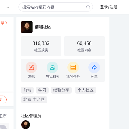
...
录
登录/注册
文章
前端社区
316,332
60,458
社区成员
社区内容
发帖
与我相关
我的任务
分享
前端
学习
经验分享
个人社区
复
北京·丰台区
社区管理员
正序