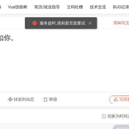
N
Vue技能树
简历/就业指导
立码吐槽
技术交流
BUG记
用AI写
服务超时,请刷新页面重试
如你。
转发到动态
举报
写回
切换为时间