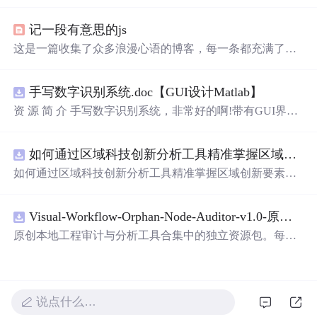
的效果。作者利用CSS设置元素的绝对定位，JavaScript则
用来随机生成文字的初始位置和透明度变化，营造出文字
记一段有意思的js
在页面上随机飘动的视觉效果。此外，文中还包含了对CS
S样式和JavaScript事件监听的运用，增加了互动性和趣味
这是一篇收集了众多浪漫心语的博客，每一条都充满了甜
性。
蜜和温情，表达了作者对某人的深深喜爱。从星辰大海到
日常生活，从诗词歌赋到甜蜜日常，字里行间透露出对你
手写数字识别系统.doc【GUI设计Matlab】
的独特情感，仿佛每个瞬间都因你而闪耀。这些话语如同
繁星，照亮了平凡的日子，让人感受到爱的力量和美好。
资 源 简 介 手写数字识别系统，非常好的啊!带有GUI界
面，使用方便! 详 情 说 明 用这个手写数字识别系统，你可
以轻松地识别手写数字。这个系统不仅功能强大，而且还
如何通过区域科技创新分析工具精准掌握区域创新要素分布与产业链融合现状？.docx
带有直观的图形用户界面（GUI），非常容易使用。你只
需要将手写数字输入系统，它将立即给出准确的识别结
如何通过区域科技创新分析工具精准掌握区域创新要素分
果。这个系统可以在各种场景中使用，无论是学校、工作
布与产业链融合现状？
还是日常生活，都能为你提供快速和准确的识别
服
务。它
是一个非常方便和实用的工具，你一定会喜欢它的！
Visual-Workflow-Orphan-Node-Auditor-v1.0-原创源码与文档.zip
原创本地工程审计与分析工具合集中的独立资源包。每个
ZIP包含完整源码、3项自动化测试、可复现合成示例、离
线HTML、JSON与SVG报告、1080×720真实运行效果图、
README、运行说明、功能清单、MIT License及原创与授
权声明。解压后进入project目录，执行npm test验证算法，
说点什么…
执行npm run report生成报告，也可通过本地静态
服
务器打