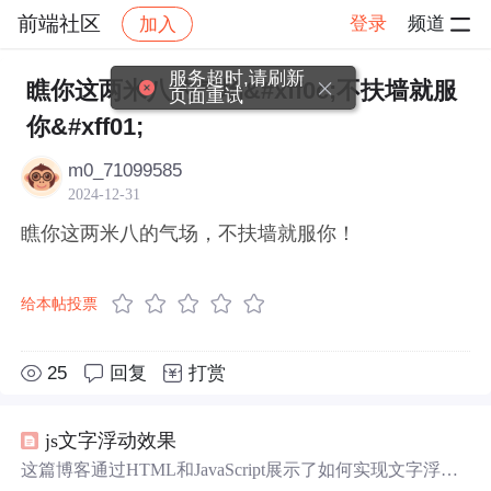
前端社区
登录
频道
加入
帖子详情
社区
前端社区
感慨
服务超时,请刷新
瞧你这两米八的气场&#xff0c;不扶墙就服
页面重试
你&#xff01;
m0_71099585
2024-12-31
瞧你这两米八的气场，不扶墙就服你！
给本帖投票
25
回复
打赏
js文字浮动效果
这篇博客通过HTML和JavaScript展示了如何实现文字浮动