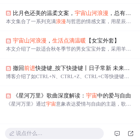
是难过时的一块糖，还是睡前的原谅与醒来后的新生，都
让
生活
充满意义。遇见的天意，拥有的幸运，都是
生活
赐
比月色还美的温柔文案，
宇宙
山河
浪漫
，总有你
值
予的礼物。
本文集合了一系列充满
浪漫
与哲思的情感文案，用星辰大
海比喻爱情与
生活
，探讨了人与人之间的深情与
宇宙
万物
的美好联系。
宇宙
山河
浪漫
，
生活
点滴
温暖
【女宝外套】
本文介绍了一款适合秋冬季节的男女宝宝外套，采用羊羔
毛材质，既保暖又时尚，上身舒适，设计贴心带有帽子和
围巾功能，是宝妈宝爸的理想选择。
撤回
前进
快捷键_按下快捷键丨日子常新 未来不远
博客介绍了如CTRL+N、CTRL+Z、CTRL+C等快捷键，
赋予它们
生活
意义。如CTRL+N代表打开新菜单，CTRL+
Z意味着撤销，鼓励人们以积极心态面对
生活
，按下属于
《星河万里》歌曲深度解读：
宇宙
中的爱与自由
自己的快捷键，做最好的自己。
《星河万里》通过
宇宙
意象表达爱情与自由的主题，歌词
中‘星河’象征美好与遥远，‘羽翼’寓意成长与独立。歌曲融
合流行与国风元素，旋律从静谧走向壮阔，展现音乐与视
觉的完美结合。其创作灵感源于星空，引发广泛情感共
鸣，并在后疫情时代成为心灵慰藉。
说点什么…