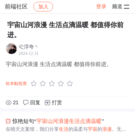
前端社区
登录
频道
加入
帖子详情
社区
前端社区
感慨
宇宙山河浪漫 生活点滴温暖 都值得你前
进。
尐浮夸丶
2024-12-31
宇宙山河浪漫 生活点滴温暖 都值得你前进。
给本帖投票
21
回复
打赏
惊艳短句“
宇宙
山河
浪漫
生活
点滴
温暖
”
在晴天文案馆，我们分享
生活
的温柔与
宇宙
的
浪漫
。无论