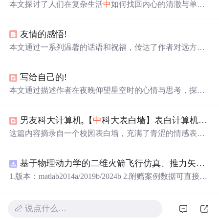
本文探讨了人们在复杂生活
中
如何找回内心的清澈与单
纯。作者通过对比成人与婴儿对待生活的态度，呼吁读者
学会活在当下，体验纯粹的情感，摆脱对过去的追忆与对
友情的感悟!
未来的担忧。
本文通过一系列温馨的话语和祝福，传达了作者对远方朋
友的思念之情，同时也寄托了对生活的感悟和对未来的美
好祝愿。
写给自己的!
本文通过描述作者在夜晚仰望星空时的心情与思考，探讨
了关于遗忘与释放、随遇而安与情感执着之间的矛盾心
理，表达了对于幸福的追寻与迷茫。
男友科大计算机,【
中
科大表白墙】表白计算机系不知道哪个班的朱文冬小哥哥！！希望你可以遇到更好的男孩子...
这篇内容摘录自一个校园表白墙，充满了青涩的情感表白
和内心独白。学生们通过文字表达对心仪对象的喜欢、期
待与遗憾，展现出大学生活
中
的情感世界。其
中
既有对未
基于物理动力学的二维火箭飞行仿真、推力矢量建模和闭环俯仰角控制，采用MATLABSimulink技术。.zip
来的憧憬，也有对过去的反思，体现了年轻人对于爱情的
独特理解和感受。
1.版本：matlab2014a/2019b/2024b 2.附赠案例数据可直接运
行。 3.代码特点：参数化编程、参数可方便更改、代码编
程思路清晰、注释明细。 4.适用对象：计算机，电子信息
工程、数学等专业的大学生课程设计、期末大作业和毕业
说点什么…
设计。