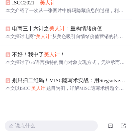
ISCC2021—
美人计
本文介绍了一次从一张图片中解码隐藏信息的过程，利用
AES和DES算法多次解码，最终揭示了‘
美人计
’背后的谜
底，并进一步探索了隐藏在文档中的更多秘密。
电商三十六计之
美人计
：重构情绪价值
本文探讨电商“
美人计
”从美色吸引向情绪价值营销的转
型，分析“女霸总”等人设如何精准捕捉男性消费心理，并
通过内容驱动实现品效合一。同时揭示虚假宣传、低俗风
不好！我中了
美人计
！
险等合规挑战，提出系统化运营与品牌化发展是可持续增
长的关键。
本文探讨了Go语言独特的面向对象实现方式，无继承而有
组合，通过接口实现多态，支持子类化，方法定义更为灵
活通用。Go语言的设计哲学使对象更轻量级，与传统面向
别只扫二维码！MISC隐写术实战：用Stegsolve和010Editor破解ISCC‘
对象语言如C++和Java形成鲜明对比。
本文以ISCC'
美人计
'题目为例，详解MISC隐写术解题全流
程：通过010Editor校验文件签名与结构，Stegsolve开展图
像通道及LSB分析；结合Exif元数据获取AES/DES加密提
示与密钥ISCC2021，最终选用DES-CBC成功解密Base84-li
ke编码数据。强调多工具协同、文件格式本质认知（如.do
cx即ZIP）、加密模式辨识及CTF常见隐写检测策略。
说点什么…