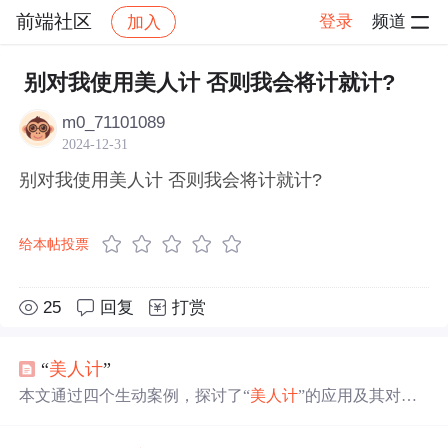
前端社区
登录
频道
加入
帖子详情
社区
前端社区
感慨
别对我使用美人计 否则我会将计就计?
m0_71101089
2024-12-31
别对我使用美人计 否则我会将计就计?
给本帖投票
25
回复
打赏
“
美人计
”
本文通过四个生动案例，探讨了“
美人计
”的应用及其对个
人和社会的影响。从商业间谍活动到政治斗争，揭示了这
一古老计策在现代社会中的多种表现形式。