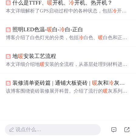
什么是TTFF、
暖
开机、
冷
开机、热开机？
之卒。
本文详细解析了GPS启动过程中的各种状态，包括
冷
开
机、
暖
开机、热开机的区别及其对应的定位时间。同时介
绍了GPS接收器的工作原理，以及如何通过保持最新数据
照明LED色温-
暖
白-
冷
白-正白
来提高定位速度。
博客介绍了白色灯光的分类，包括
冷
白色、
暖
白色和正白
色，阐述了它们在色温、亮度和适用范围上的区别。
冷
白
色温高、亮度亮，适用于办公场所；
暖
白色温低、较温
暖
地
暖
安装工艺流程
，适用于家庭等。还给出了不同颜色灯光对应的灯珠选型
及相关资料信息。
本文详细介绍地
暖
安装的全流程，从基层处理到材料进
场，再到具体安装步骤如分集水器安装、边界保温条铺
设、保温板铺设等，直至最后的工程验收。涉及关键工艺
装修清单瓷砖篇 | 通铺大板瓷砖 |
暖
灰和
冷
灰的主要区别 | 湿贴和干挂的适用场景和优缺点 | 选择广州瓷砖技巧
和技术要点，为地
暖
系统的正确安装提供指导。
该博客围绕瓷砖装修展开科普。介绍了流行的
暖
灰系列与
玉石色瓷砖规格，阐述
暖
灰和
冷
灰在色调、心理感受及应
用场景的区别。还对比湿贴和干挂的适用场景、优缺点，
给出选择建议。此外，分享选择广州瓷砖的技巧，以及瓷
砖色号的定义、分类、应用和注意事项。
说点什么…