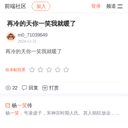
前端社区
登录
频道
加入
帖子详情
社区
前端社区
感慨
再冷的天你一笑我就暖了
m0_71039649
2024-12-31
再冷的天你一笑我就暖了
给本帖投票
22
回复
打赏
杨
一笑
传
杨
一笑
，号凌虚子，宋神宗时期人氏。其人狷狂放达，行
事怪僻，学识博杂，每多奇谈异论。自述一生多舛，涉及
文学、武艺、商业及医学等多个领域，最终自撰良方，服