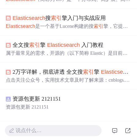
时的搜索与数据分析引擎。ES 是建立在 Lucene 基础之上
的分布式搜
索引
擎，并且提供了比 Lucene 更简单、更灵活
Elasticsearch
搜
索引
擎入门与实战应用
的使用方式。Lucene 是 Apache 的项目，但它不是一个完
整的全文检
索引
擎，只提供了全文检
索引
擎所需要的架
Elasticsearch
是一个基于Lucene构建的搜
索引
擎，它提供
构。Lucene 使用 Java 语言开发，并且提供了 Java API 接
了丰富的RESTful API，可以轻松地实现数据的
索引
、搜
口。ES 基于 Lucene，也是使用 Java 语言开发，但提供了
索、分析和存储。
Elasticsearch
广泛应用于日志数据分
REST 风格的 HTTP API 接口。
全文搜
索引
擎
Elasticsearch
入门教程
析、实时监控、全文搜索等领域。本文从
Elasticsearch
的
入门基础、
核心
概念
、实战应用以及性能优化等方面进行
属于最常见的需求，开源的（以下简称 Elastic）是目前全
了详细阐述。通过本文的学习，读者可以快速掌握
Elastics
文搜
索引
擎的首选。它可以快速地储存、搜索和分析海量
earch
的基本使用方法，并在实际项目中灵活运用。
数据。维基百科、Stack Overflow、Github 都采用它。Elasti
2万字详解，彻底讲透 全文搜
索引
擎
Elasticsearch
c 的底层是开源库。但是，你没法直接用 Lucene，必须自
己写代码去调用它的接口。Elastic 是 Lucene 的封装，提供
点击关注公众号，实用技术文章及时了解来源：cnblogs.co
了 REST API 的操作接口，开箱即用。本文从零开始，讲
m/jajian/p/11223992.html由于近期在公司内部做了一次
Elast
解如何使用 Elastic 搭建自己的全文搜
索引
擎。每一步都有
icsearch
的分享，所以本篇主要是做一个总结，希望通过
详细的说明，大家跟着做就能学会。
资源包更新 2121151
这篇文章能让读者大致了解
Elasticsearch
是做什么的以及
它的使用和基本原理。生活中的数据搜
索引
擎是对数据的
资源包更新 2121151
检索，所以我们先从生活中的数据说起。我们生活中的...
说点什么…