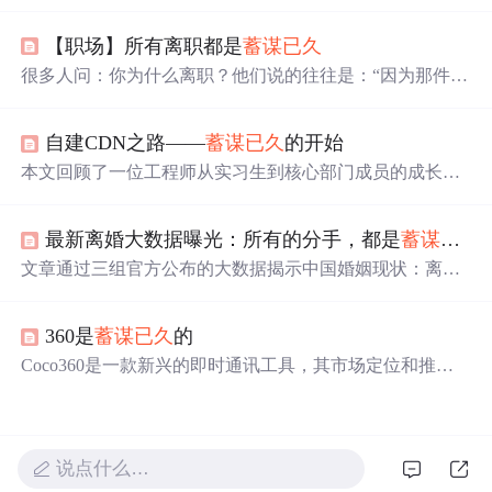
的故事。指出分手可能是一方
蓄谋已久
，在感情生活中陪
伴很重要，女孩大多只是希望在需要时对方能及时出现，
【职场】所有离职都是
蓄谋已久
简单陪伴胜过一切。
很多人问：你为什么离职？他们说的往往是：“因为那件
事。——那次被骂，那次不公，那次被冷落。但那件事，
只是最后一根稻草。骆驼早就不堪重负了。心理学上叫*
自建CDN之路——
蓄谋已久
的开始
*“累积性压力”**（Cumulative Stress）。伤害不是单次发生
的，而是日积月累的。每一次小的不公，每一次被漠视的
本文回顾了一位工程师从实习生到核心部门成员的成长历
努力，每一次被辜负的期待，都在骆驼背上压了一根稻
程，并详细介绍了其所在团队自建CDN的过程，包括从最
草。外人只看到最后那根，却不知道下面压着的，是一整
初的构想到最终上线所经历的技术探索、架构调整及面对
个沉重的过去。人会在什么时候开始谋划离职？不是因为
最新离婚大数据曝光：所有的分手，都是
蓄谋已久
的各种挑战。
外面太诱人，而是因为这里已经不再是他应该待的地方。
文章通过三组官方公布的大数据揭示中国婚姻现状：离婚
率逐年上升，女方主动提出离婚比例高达73.4%，而离婚的
主要原因是生活琐事。文章通过具体案例分析，指出婚姻
360是
蓄谋已久
的
中的琐碎问题积累成为离婚的主要诱因。
Coco360是一款新兴的即时通讯工具，其市场定位和推出
方式引发了与360公司的争议。Coco360强调用户需求导向
和绿色健康的服务理念，但在命名和宣传上与360产生了混
淆，导致法律纠纷。
说点什么…