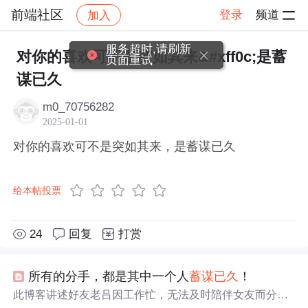
前端社区
登录
频道
加入
帖子详情
社区
前端社区
感慨
服务超时,请刷新
对你的喜欢可不是突如其来&#xff0c;是蓄
页面重试
谋已久
m0_70756282
2025-01-01
对你的喜欢可不是突如其来，是蓄谋已久
给本帖投票
24
回复
打赏
所有的分手，都是其中一个人
蓄谋已久
！
此博客讲述好友老吕因工作忙，无法及时陪伴女友而分手