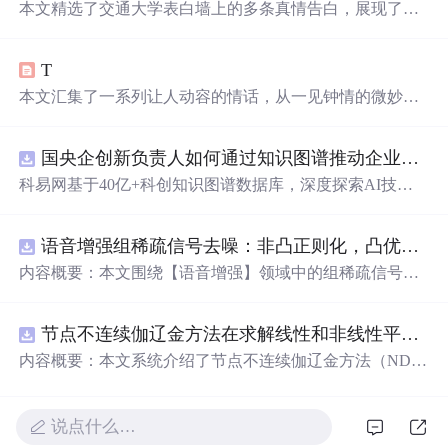
本文精选了交通大学表白墙上的多条真情告白，展现了学
生们之间的浪漫情怀与纯真情感。从深情的表白到温馨的
祝福，每一条都充满了对美好爱情的向往。
T
本文汇集了一系列让人动容的情话，从一见钟情的微妙到
日久生情的沉淀，每一句话都承载着深深的情感。这里有
对爱情细腻的描绘，也有对爱人深情的告白，每一段文字
国央企创新负责人如何通过知识图谱推动企业技术创新与外部资源高效对接？.docx
都能触动人心。
科易网基于40亿+科创知识图谱数据库，深度探索AI技术
在技术转移、成果转化、技术经纪、知识产权、产业创
新、科技招商等垂直领域的多样化应用场景，研究科技创
语音增强组稀疏信号去噪：非凸正则化，凸优化研究（Matlab代码实现）
新领域的AI+数智化解决方案，推动科技创新与产业创新
智能化发展。
内容概要：本文围绕【语音增强】领域中的组稀疏信号去
噪问题展开研究，提出了一种结合非凸正则化与凸优化理
论的去噪方法，旨在提升含噪语音信号的可懂度与质量。
节点不连续伽辽金方法在求解线性和非线性平流方程中的一维实现（Matlab代码实现）
文章系统阐述了组稀疏信号模型的构建机制，引入非凸正
则项以更精确地逼近理想稀疏性，克服传统凸正则化在稀
内容概要：本文系统介绍了节点不连续伽辽金方法（ND
疏表达上的局限性，并采用高效的凸优化算法保障模型求
G）在求解线性和非线性平流方程中的一维数值实现过
解的稳定性与收敛性。整个算法流程在Matlab平台上完整
程，并配套提供了完整的Matlab代码实现。该方法作为一
实现，涵盖语音信号预处理、稀疏系数求解、去噪重构等
种高精度、高分辨率的数值离散化技术，特别适用于对流
说点什么…
关键环节，并配套提供可复现的代码资源，便于研究人员
主导的偏微分方程求解，在处理间断解和保持数值稳定性