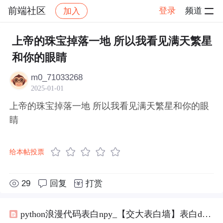
前端社区
登录
频道
加入
帖子详情
社区
前端社区
感慨
上帝的珠宝掉落一地 所以我看见满天繁星
和你的眼睛
m0_71033268
2025-01-01
上帝的珠宝掉落一地 所以我看见满天繁星和你的眼
睛
给本帖投票
29
回复
打赏
python浪漫代码表白npy_【交大表白墙】表白dxy小姐姐，十里春风不如你，三里桃花不及卿，要每天开心哦！...