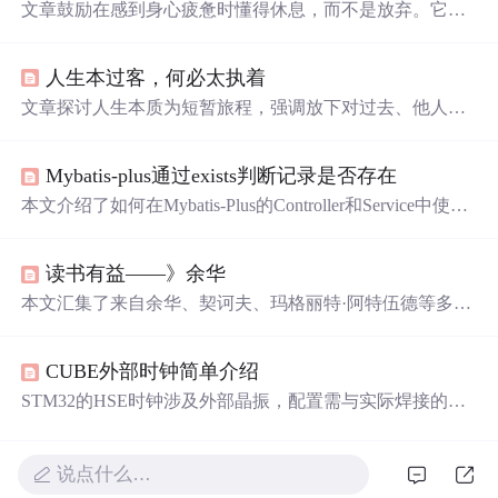
文章鼓励在感到身心疲惫时懂得休息，而不是放弃。它强
调了面对挑战要坚持下去，同时要避免烦躁和焦虑影响热
情和定力。建议从大自然中寻找慰藉，对自己
温柔
，认识
人生本过客，何必太执着
到每个人都是
宇宙
的
孩子
。文章还提醒读者，既要接受自
己的不足，也要看到自己的成就，保持积极态度。
文章探讨人生本质为短暂旅程，强调放下对过去、他人及
未来的执念，倡导活在当下、
温柔
对待自我。核心观点源
于仓央嘉措诗句与麦克斯·埃尔曼哲思，聚焦心理调适与生
Mybatis-plus通过exists判断记录是否存在
命认知，属人文哲思范畴，无信息技术相关内容。
本文介绍了如何在Mybatis-Plus的Controller和Service中使用e
xists方法，通过名称查询OpProduct表中是否存在新产品。
Service层通过LambdaQueryWrapper实现计数判断，展示了
读书有益——》余华
数据库操作的简化和高效查询实践。
本文汇集了来自余华、契诃夫、玛格丽特·阿特伍德等多位
文学巨匠的深刻见解，探讨了生活的真谛、时间的价值、
个人成长与自我接纳的主题。从绝望中重生，到珍惜每一
CUBE外部时钟简单介绍
刻的馈赠，再到理解孤独的意义，这些名言不仅反映了作
者们对世界的独特观察，也为我们提供了面对生活挑战的
STM32的HSE时钟涉及外部晶振，配置需与实际焊接的晶
智慧。
振一致。配置错误可能导致程序无法下载，需在复位瞬间
使用匹配设置。
说点什么…