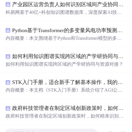
产业园区运营负责人如何识别区域间产业协同机会？.docx
科易网基于40亿+科创知识图谱数据库，深度探索AI技术
在技术转移、成果转化、技术经纪、知识产权、产业创
新、科技招商等垂直领域的多样化应用场景，研究科技创
Python基于Transformer的多变量风电功率预测研究
新领域的AI+数智化解决方案，推动科技创新与产业创新
智能化发展。
内容概要：本文围绕基于Python和Transformer模型的多变
量风电功率预测展开研究，重点针对短期风电功率预测任
务。研究采用深度学习中的Transformer架构，引入风速、
如何利用知识图谱实现跨区域的产学研协同与资源对接？.docx
温度、湿度等多种气象及运行变量作为输入特征，构建高
精度预测模型。为进一步提升预测的稳健性与可靠性，研
如何利用知识图谱实现跨区域的产学研协同与资源对接？
究结合近端梯度算法求解LASSO分位数回归，优化模型在
不确定性环境下的输出表现，增强预测结果的置信区间估
计能力。该技术是机器学习与新能源领域深度融合的典型
STK入门手册，适合新手了解基本操作，我的主页还有进阶教程
应用，旨在提高风电并网的稳定性与电网调度的科学性。;
内容概要：本文档《STK入门手册》系统介绍了AGI公司
适合人群：具备Python编程基础，熟悉主流深度学习框架
开发的Satellite Tool Kit（STK）软件的基本用法与核心功
（如PyTorch或TensorFlow）的研究生、科研人员，以及从
能，涵盖用户界面操作、地图窗口设置、各类对象（如卫
事新能源发电预测、电力系统调度、智能电网优化等相关
政府科技管理者在制定区域创新政策时，如何精准识别不同区域间的创新差距？.docx
星、航天器、设施、传感器等）的创建与属性定义，以及
工作的技术人员。; 使用场景及目标：①应用于风电场实际
高级分析模块如高精度轨道预测（HPOP）、长周期轨道
政府科技管理者在制定区域创新政策时，如何精准识别不
运行中的短期功率预测系统，辅助电网进行精准负荷调配
内容概要：预测（LOP）、地形本文档为与高分辨率地图
同区域间的创新差距？
与调度决策；②作为科研项目的技术蓝本，用于复现、改
《STK入门手册》，介绍了Sat的应用。手册还详细说明了
进或扩展基于Transformer的时间序列预测模型；③探索LA