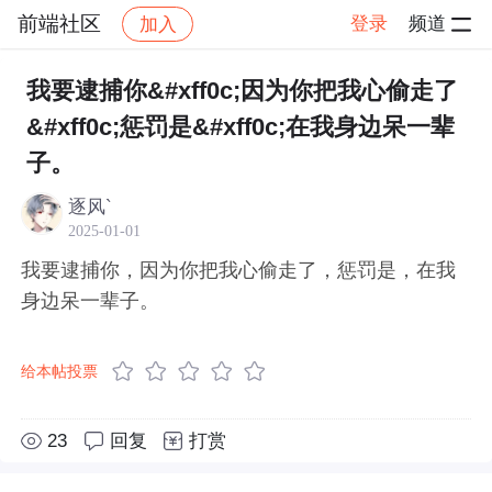
前端社区
登录
频道
加入
帖子详情
社区
前端社区
感慨
我要逮捕你&#xff0c;因为你把我心偷走了
&#xff0c;惩罚是&#xff0c;在我身边呆一辈
子。
逐风`
2025-01-01
我要逮捕你，因为你把我心偷走了，惩罚是，在我
身边呆一辈子。
给本帖投票
23
回复
打赏