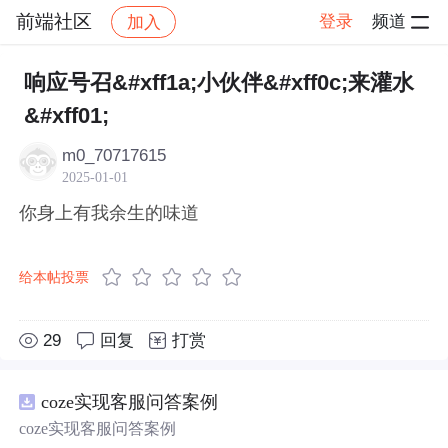
前端社区
登录
频道
加入
帖子详情
社区
前端社区
感慨
响应号召&#xff1a;小伙伴&#xff0c;来灌水
&#xff01;
m0_70717615
2025-01-01
你身上有我余生的味道
给本帖投票
29
回复
打赏
coze实现客服问答案例
coze实现客服问答案例