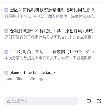
园区如何推动科技资源精准对接与协同创新？.docx
科易网基于40亿+科创知识图谱数据库，深度探索AI技术
在技术转移、成果转化、技术经纪、知识产权、产业创
新、科技招商等垂直领域的多样化应用场景，研究科技创
仓颉测试套件不稳定性工具｜原创源码+测试+离线报告
新领域的AI+数智化解决方案，推动科技创新与产业创新
智能化发展。
原创可运行的工程审计与分析工具合集中的独立项目。每
个压缩包包含完整 Node.js、HTML、CSS、JavaScript 源
码，内置合成示例、3 项自动化验收、离线 HTML/JSON/S
上市公司员工学历、工资数据（1999-2023年）
VG 报告、1080×720 运行效果图、README、运行说明、
MIT License 与原创授权声明。零第三方运行依赖，不包含
本次分享的数据是上市公司员工、学历、工资等数据，包
榜单产品源码、官方素材、论文、账号数据或未授权内
括员工性别、各学历水平人数，以及员工薪酬、高管年薪
容。适合 AI 工程、前端、运维和质量团队用于本地预检、
等，数据年份为1999-2023年，存在一定缺失，希望对大家
教学演示与二次开发。运行方法：Node.js 18+ 下执行 npm
plane-offline-bundle.tar.gz
有所帮助 一、数据介绍 数据名称：上市公司员工学历、工
test 与 npm run report，或启动静态服务器打开 index.html。
资数据 数据范围：A股上市公司 数据年份：1999-2023年
plane-offline-bundle.tar.gz
样本数量：66897条 数据来源：上市公司公告 二、指标说
明 年份 股票代码 股票简称 中文全称 行业名称 行业代码
省份 城市 区县 省份代码 城市代码 区县代码 首次上市年份
上市状态 员工人数 男性人数 女性人数 研究生及以上 本科
说点什么…
或大专 高中及以下 应付职工薪酬 支付给职工以及为职工