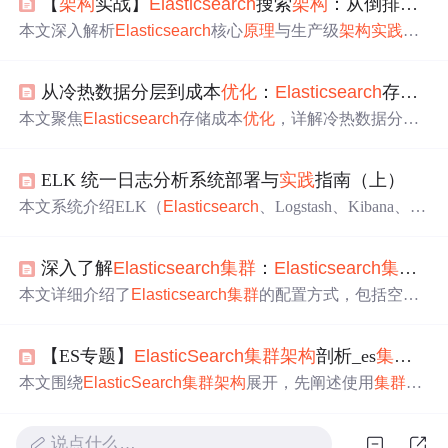
【
架构
实战】
Elasticsearch
搜索
架构
：从倒排索引到
本文深入解析
Elasticsearch
核心
原理
与生产级
架构
实践
，
涵盖倒排索引机制、分词器作用、
节点
角色分离设计、分
片策略、查询
优化
（Filter优先、避免深度分页）、聚合性
从冷热数据分层到成本
优化
：
Elasticsearch
存储策略实战解析
能提升，以及
集群
监控关键指标（堆内存、队列长度、G
C）、32GB堆内存限制、索引生命周期管理（ILM）和双1
本文聚焦
Elasticsearch
存储成本
优化
，详解冷热数据分层
1高并发扛压经验。强调ES调优本质是‘做减法’：减少扫
架构
设计
原理
及五大核心策略：动态分片管理、智能副本
描、排序、聚合与冗余字段。
调优、存储压缩与编码
优化
、索引生命周期自动化（IL
ELK 统一日志分析系统部署与
实践
指南（上）
M）、资源监控与弹性扩缩容。结合日志分析与电商搜索
两大典型场景，验证了PB级
集群
下存储成本降低60%-78%
本文系统介绍ELK（
Elasticsearch
、Logstash、Kibana、Be
的可行性，并强调SSD/HDD异构
节点
配置、分片大小控制
ats）技术栈的
架构
原理
与部署
实践
。重点解析各核心组件
（20–50GB）、副本分级、压缩算法（DEFLATE）、Juice
功能：
Elasticsearch
提供分布式实时检索与高可用存储；
FS集成等关键技术
实践
。
深入了解
Elasticsearch
集群
：
Elasticsearch
集群
的
Logstash负责日志过滤、清洗与结构化转换；Kibana实现日
志探索、可视化图表与自定义仪表盘；Beats系列（Filebea
本文详细介绍了
Elasticsearch
集群
的配置方式，包括空
集
t、Metricbeat等）完成轻量级多源日志采集。文中还涵盖7.
群
、单
节点
集群
和两
节点
集群
，并讲解了水平扩容、故障
6.2版本下CentOS 7环境的
集群
部署要点，包括JDK配置、
转移及分布式索引和搜索的
原理
。
系统参数
优化
、用户权限管理及
节点
角色规划。
【ES专题】
ElasticSearch
集群
架构
剖析_es
集群
(1)
本文围绕
ElasticSearch
集群
架构
展开，先阐述使用
集群
架
构
的原因，包括高可用性和可扩展性。接着介绍ES
集群
核
心概念，如
节点
和分片。还说明了搭建三
节点
ES
集群
的步
说点什么…
骤及客户端安装。最后给出生产环境最佳
实践
，如
节点
单