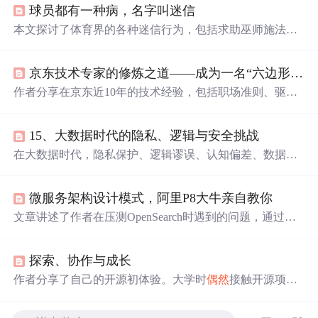
球员都有一种病，名字叫迷信
本文探讨了体育界的各种迷信行为，包括求助巫师施法、
使用
幸运
物和个人怪癖等。通过心理学视角分析了这些行
为背后的原因，指出它们可能是运动员为缓解比赛压力和
京东技术专家的修炼之道——成为一名“六边形战士”
不确定性的一种方式。
作者分享在京东近10年的技术经验，包括职场准则、驱动
业务建议、思维转变等。如坚持‘越努力，越
幸运
’和‘选择
比努力更重要’；技术驱动业务要理解业务、把握趋势；还
15、大数据时代的隐私、逻辑与安全挑战
给出提升影响力、技术人成长建议及书籍推荐，自创万能
公式助力制定成长路径。
在大数据时代，隐私保护、逻辑谬误、认知偏差、数据
偶
然
性等问题日益凸显。本文详细探讨了大数据在不同领域
的应用及其带来的隐私和安全挑战，并提出了相应的应对
微服务架构设计模式，阿里P8大牛亲自教你
措施。从法律规定到技术
手段
，从企业策略到个人行为，
本文旨在寻找数据利用与隐私保护之间的平衡点。
文章讲述了作者在压测OpenSearch时遇到的问题，通过代
码优化、配置调整、使用Redis缓存等
手段
逐步提升系统性
能，总结了12条关键优化经验和面试准备建议。
探索、协作与成长
作者分享了自己的开源初体验。大学时
偶然
接触开源项目
后，作者选择参与一个移动端社交应用的开源项目开发。
开发中虽遇诸多问题，但通过多种方式解决。在此过程