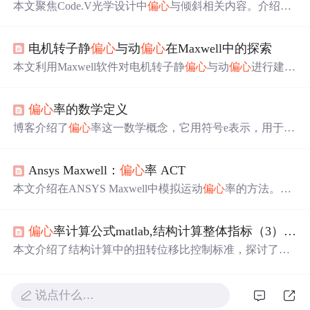
本文聚焦Code.V光学设计中
偏心
与倾斜相关内容。介绍了
偏心
与倾斜的两种形式，包括默认以表面顶点为基准点和
以空间任意点为原点。还阐述了多种
偏心
类型，如基本、
电机转子静
偏心
与动
偏心
在Maxwell中的探索
偏心
和回归等，以及不同类型的特点和作用，如局部坐标
与全局坐标的转换等。
本文利用Maxwell软件对电机转子静
偏心
与动
偏心
进行建
模，对比正常工况下的磁密、反电势、电磁力及转矩等关
键性能指标。结果显示，两类
偏心
均导致磁场分布畸变，
偏心
率的数学定义
引起反电势波形失真和转矩波动，尤其动
偏心
使动态特性
更加复杂，影响电机稳定性与可靠性。
博客介绍了
偏心
率这一数学概念，它用符号e表示，用于描
述圆锥曲线形状。阐述了椭圆、抛物线、双曲线和圆的
偏
心
率特点及取值范围，还给出椭圆和双曲线
偏心
率的数学
Ansys Maxwell：
偏心
率 ACT
表达式。
偏心
率可量化圆锥曲线偏离圆形的程度，能区分
不同圆锥截面类型。
本文介绍在ANSYS Maxwell中模拟运动
偏心
率的方法。
偏
心
率建模对电机仿真很重要，可通过Maxwell Eccentricity W
izard评估对准误差影响。文中阐述了
偏心
率类型，包括旋
偏心
率计算公式matlab,结构计算整体指标（3）——扭转位移比及楼层
转部件和旋转轴
偏心
率，还给出使用向导的分步指南、设
置结果、相关建议，强调正确建模对仿真准确性的重要
本文介绍了结构计算中的扭转位移比控制标准，探讨了其
性。
与结构规则性的关系，并详细解释了
偏心
率的概念，指出
在高层钢结构中尤其需要注意
偏心
率指标。同时，说明了
扭转位移比与
偏心
率的关系，以及它们如何共同影响结构
说点什么…
的规则性。