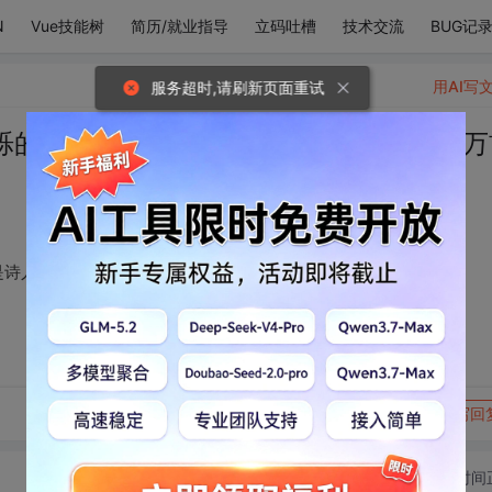
N
Vue技能树
简历/就业指导
立码吐槽
技术交流
BUG记
用AI写
服务超时,请刷新页面重试
烁的星星，可惜我不是诗人，否则当写一万
是诗人，否则当写一万首诗来形容你的美丽
转发到动态
举报
写回
切换为时间