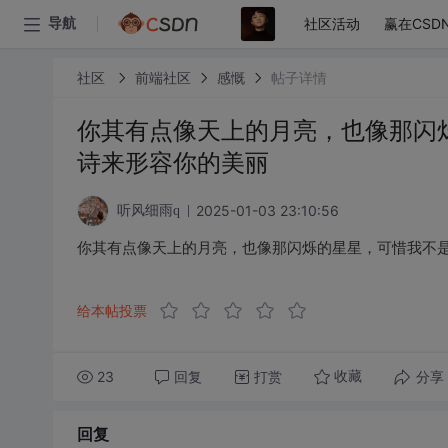
社区活动
赢在CSD
导航
社区
前端社区
感慨
帖子详情
你其有点像天上的月亮，也像那闪
诗来形容你的美丽
2025-01-03 23:10:56
听风细雨q
你其有点像天上的月亮，也像那闪烁的星星，可惜我不
给本帖投票
23
回复
打赏
分享
收藏
回复