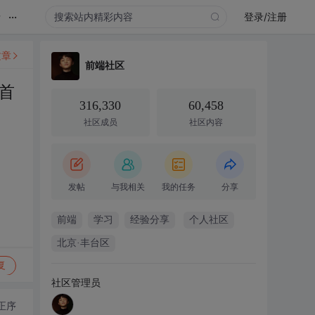
...
录
登录/注册
文章
前端社区
首
316,330
60,458
社区成员
社区内容
发帖
与我相关
我的任务
分享
前端
学习
经验分享
个人社区
北京·丰台区
复
社区管理员
正序