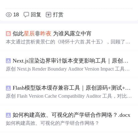
18
回复
打赏
似此
星辰
非
昨夜
为谁风露立中宵
本文通过赏析黄景仁的《绮怀十六首.其十五》，回顾了一
段珍贵的友情。诗中表达了诗人对其表妹无法相守的遗憾
与思念之情。作者借此诗纪念与朋友共度的美好时光，并
Next.js渲染边界审计版本变更影响工具｜原创源码+测试+离线报告
祝福朋友生日快乐。
原创 Next.js Render Boundary Auditor Version Impact 工具，
围绕“建立服务端组件、客户端组件、数据获取、缓存和交
互边界图，识别错误跨界依赖”的结果，对比两个版本的输
Flash模型版本缓存兼容工具｜原创源码+测试+离线报告
入约定、规则参数、结果结构和风险项，识别变更影响。
压缩包包含完整源码、3 项自动化测试、可复现合成示
原创 Flash Version Cache Compatibility Auditor 工具，对比两
例、离线 HTML/JSON/SVG 报告、1080×720 真实运行效
个Flash模型版本的前缀规范、缓存键、Tokenizer、命中率
果图、README、运行说明、功能清单、MIT License 及
和重建成本。压缩包包含完整源码、3 项自动化测试、可
原创与授权声明。运行时零第三方依赖，不包含热点产品
如何构建高效、可视化的产学研合作网络？.docx
复现合成示例、离线 HTML/JSON/SVG 报告、1080×720
或开源项目源码、Logo、官方截图、论文、生产日志或其
真实运行效果图、README、运行说明、功能清单、MIT
如何构建高效、可视化的产学研合作网络？
他受限素材。
License 及原创与授权声明。运行时零第三方依赖，不包含
热点产品或开源项目源码、Logo、官方截图、论文、生产