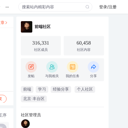
...
录
登录/注册
文章
前端社区
316,331
60,458
社区成员
社区内容
发帖
与我相关
我的任务
分享
前端
学习
经验分享
个人社区
复
北京·丰台区
社区管理员
正序