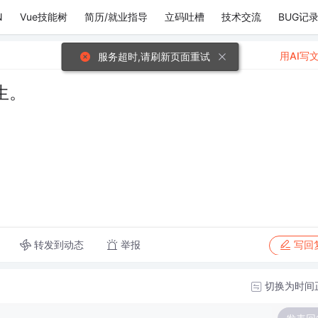
N
Vue技能树
简历/就业指导
立码吐槽
技术交流
BUG记
用AI写
服务超时,请刷新页面重试
生。
转发到动态
举报
写回
切换为时间