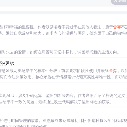
发表回
选择和幸福的重要性。作者鼓励读者不要过于在意他人看法，勇于
舍弃
不
手。通过自我反省和努力，追求内心的温暖与明亮，创造属于自己的独特
面对失去的爱情，如何在痛苦与回忆中挣扎，试图寻找新的生活方向。
望被延续
智慧延续两类场景中的根本性分歧：前者要求阶段性使用并最终
舍弃
，以
实’而专注决策效用。核心矛盾在于情感需求依赖真实性与唯一性，而功能
前缺乏界定‘
舍弃
时刻’的伦理与制度框架。
og实现ALU，涉及补码运算、溢出判断等内容。作者详细介绍了补码的定义
到加法结果不一致的问题，最终通过改进代码解决了溢出标志的获取。
法”进行时间管理的故事。虽然最终未达成最初目标,但这种持续学习和珍
同时也提倡珍视时间的价值。