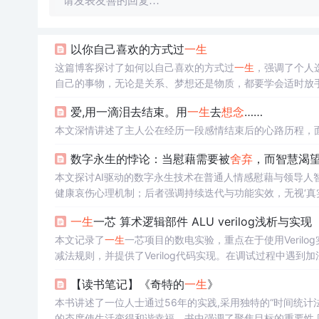
请发表友善的回复…
以你自己喜欢的方式过
一生
这篇博客探讨了如何以自己喜欢的方式过
一生
，强调了个人
自己的事物，无论是关系、梦想还是物质，都要学会适时放
活。
爱,用一滴泪去结束。用
一生
去
想念
……
本文深情讲述了主人公在经历一段感情结束后的心路历程，
数字永生的悖论：当慰藉需要被
舍弃
，而智慧渴
本文探讨AI驱动的数字永生技术在普通人情感慰藉与领导人
健康哀伤心理机制；后者强调持续迭代与功能实效，无视‘真
仅关注有效性与可用性，二者价值逻辑不可通约。文章指出当
一生
一芯 算术逻辑部件 ALU verilog浅析与实现
本文记录了
一生
一芯项目的数电实验，重点在于使用Veril
减法规则，并提供了Verilog代码实现。在调试过程中遇
【读书笔记】《奇特的
一生
》
本书讲述了一位人士通过56年的实践,采用独特的“时间统计
的态度使生活变得和谐幸福。书中强调了聚焦目标的重要性,