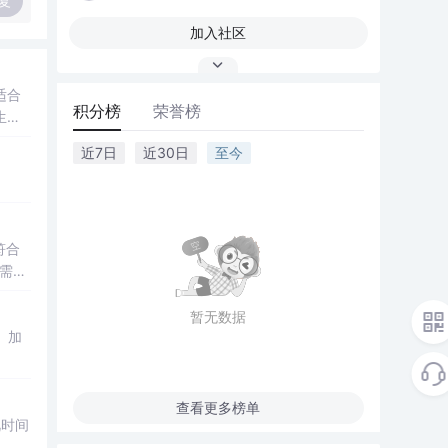
复
加入社区
适合
积分榜
荣誉榜
生
近7日
近30日
至今
符合
需求
暂无数据
、加
查看更多榜单
视时间