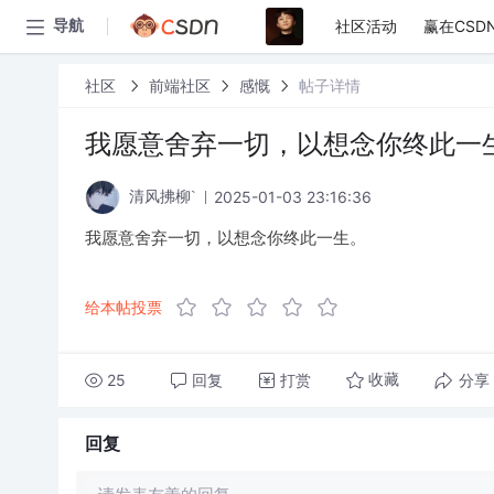
社区活动
赢在CSD
导航
社区
前端社区
感慨
帖子详情
我愿意舍弃一切，以想念你终此一
2025-01-03 23:16:36
清风拂柳`
我愿意舍弃一切，以想念你终此一生。
给本帖投票
25
回复
打赏
分享
收藏
回复