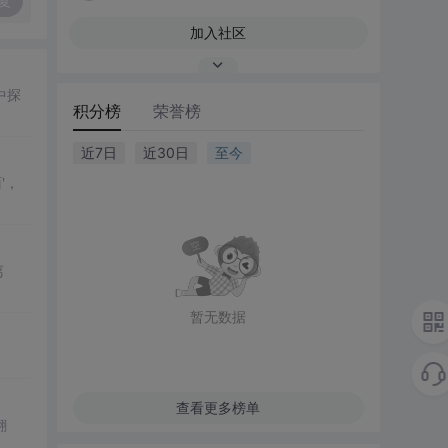
复
加入社区
中探
积分榜
荣誉榜
近7日
近30日
至今
'，
离
暂无数据
查看更多榜单
翻