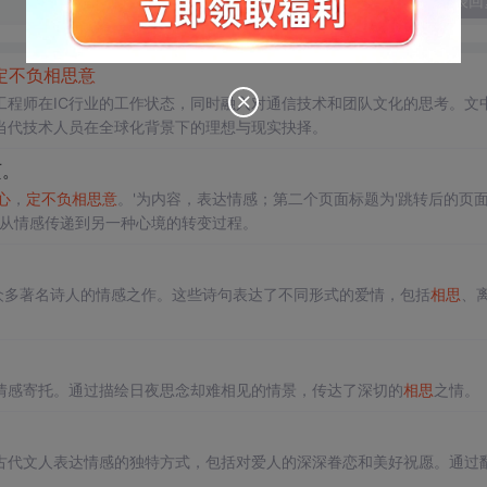
发表回
定
不负
相思
意
工程师在IC行业的工作状态，同时融入对通信技术和团队文化的思考。文
当代技术人员在全球化背景下的理想与现实抉择。
页。
心
，
定
不负
相思
意
。'为内容，表达情感；第二个页面标题为'跳转后的页面
个从情感传递到另一种心境的转变过程。
众多著名诗人的情感之作。这些诗句表达了不同形式的爱情，包括
相思
、
情感寄托。通过描绘日夜思念却难相见的情景，传达了深切的
相思
之情。
古代文人表达情感的独特方式，包括对爱人的深深眷恋和美好祝愿。通过