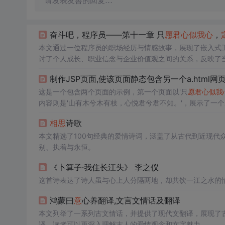
请发表友善的回复…
奋斗吧，程序员——第十一章 只
愿君
心似
我心
，
本文通过一位程序员的职场经历与情感故事，展现了嵌入式
讨了个人成长、职业信念与企业价值观之间的关系，反映了
制作JSP页面,使该页面静态包含另一个a.html网
这是一个包含两个页面的示例，第一个页面以'只
愿君
心似
我
内容则是'山有木兮木有枝，心悦君兮君不知。'，展示了一
相思
诗歌
本文精选了100句经典的爱情诗词，涵盖了从古代到近现代
别、执着与永恒。
《卜算子·我住长江头》 李之仪
这首诗表达了诗人虽与心上人分隔两地，却共饮一江之水的
鸿蒙曰
意
心养翻译,文言文情话及翻译
本文列举了一系列古文情话，并提供了现代文翻译，展现了
译，读者可以更深入理解古人的爱情观念和文字魅力。