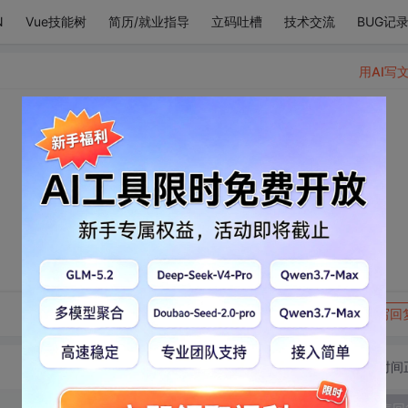
N
Vue技能树
简历/就业指导
立码吐槽
技术交流
BUG记
用AI写
转发到动态
举报
写回
切换为时间