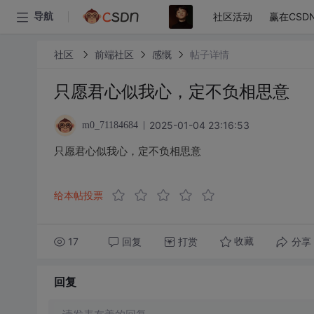
社区活动
赢在CSD
导航
社区
前端社区
感慨
帖子详情
只愿君心似我心，定不负相思意
2025-01-04 23:16:53
m0_71184684
只愿君心似我心，定不负相思意
给本帖投票
17
回复
打赏
分享
收藏
回复