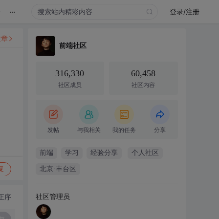
...
录
登录/注册
文章
前端社区
316,330
60,458
社区成员
社区内容
发帖
与我相关
我的任务
分享
前端
学习
经验分享
个人社区
复
北京·丰台区
社区管理员
正序