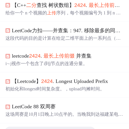
【C++
二分
查找 树状数组】
2424
.
最长
上传
前缀
|
16
给你一个 n 个视频的
上传
序列，每个视频编号为 1 到 n 之
间的 不同 数字，你需要依次将这些视频
上传
到服务器。请
你实现一个数据结构，在
上传
的过程中计算
最长
上传
前缀
LeetCode力扣——并查集：947. 移除最多的同行或同列石头,1971. 寻找图中是否存在路径，
。 如果 闭区间 1 到 i 之间的视频全部都已经被
上传
到服务
器，那么我们称 i 是
上传
前缀
。
最长
上传
前缀
指的是符合
这段代码的目的是计算在给定二维平面上的一系列点（由
定义的 i 中的 最大值 。 请你实现 LUPrefix 类： LUPrefix(i
整数坐标表示）中，可以移除的点的最大数量，使得剩下
nt n) 初始化一个 n 个视频的流对象。 void upload(int video)
的点无法通过水平或垂直方向与其他点相连。如果当前点
上传
video 到服务器。 int longes
leetcode
2424
.
最长
上传
前缀
并查集
已经被访问过，则直接返回。遍历当前点的相邻点列表，
对每个未访问的相邻点递归调用。块石头放置在二维平面
i∼j视作一个包含了i到j节点的连通分量。
中的一些整数坐标点上。方法：功能：这个方法用于将指
定编号的视频标记为已
上传
，即将视频编号添加到集合。
初始化为 1，表示当前
最长
上传
前缀
的下一个期望视频编
【Leetcode】
2424
. Longest Uploaded Prefix
号。边连接，并且没有顶点存在与自身相连的边。个视频
初始化和longest时间复杂度。，upload均摊时间。
的
上传
序列，每个视频编号为。，用于存储已经
上传
的视
频编号。
LeetCode 88 双周赛
这场周赛是10月1日晚上10点半的。当晚我到达福建某电竞
酒店，开始了和小伙伴的峡谷之夜，并准备开始国庆之
旅。于是10/1和10/2两天的周赛都没有参加。今天重做。从