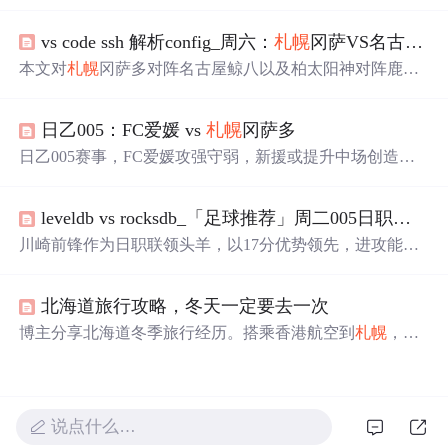
中文描述、重要地点标注等功能，适用于去
札幌
旅游。支
持离线环境使用，包括酒店查询和信息展示。
vs code ssh 解析config_周六：
札幌
冈萨VS名古屋鲸；柏太阳神VS鹿岛鹿角
本文对
札幌
冈萨多对阵名古屋鲸八以及柏太阳神对阵鹿岛
鹿角的比赛进行了预测分析。
札幌
冈萨多虽然近期状态不
佳，但进攻实力强劲；名古屋鲸八则状态正佳，有望继续
日乙005：FC爱媛 vs
札幌
冈萨多
取胜。柏太阳神攻守兼备，面对鹿岛鹿角有望保持不败。
日乙005赛事，FC爱媛攻强守弱，新援或提升中场创造
力，锋线效率不错但防守漏洞大；
札幌
冈萨多上轮换阵效
果好，进攻渐入佳境但防守有隐患。两队本赛季防守数据
leveldb vs rocksdb_「足球推荐」周二005日职前瞻：川崎前锋VS
靠后，均开放式打法，此役总进球数值得期待。
川崎前锋作为日职联领头羊，以17分优势领先，进攻能力
惊人，共打进70粒进球。
札幌
冈萨多表现欠佳，客场败率
高达58%。历史交锋中，川崎前锋对
札幌
冈萨多保持不
北海道旅行攻略，冬天一定要去一次
败，本轮主场有望大胜。
博主分享北海道冬季旅行经历。搭乘香港航空到
札幌
，体
验商务舱服务。游览小樽，打卡《情书》取景地；参加道
东三湖一日游，看丹顶鹤、摩周湖和阿寒湖；前往富良
野，寻找《北国之恋》痕迹。全程感受北国风光，收获满
满。
说点什么…