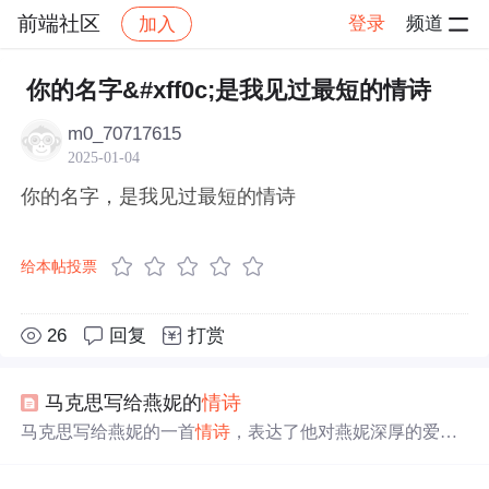
前端社区
登录
频道
加入
帖子详情
社区
前端社区
感慨
你的名字&#xff0c;是我见过最短的情诗
m0_70717615
2025-01-04
你的名字，是我见过最短的情诗
给本帖投票
26
回复
打赏
马克思写给燕妮的
情诗
马克思写给燕妮的一首
情诗
，表达了他对燕妮深厚的爱情
和无尽的思念。诗中，马克思将燕妮比喻为他的灵感源
泉、快慰之神和希望之光，她的
名字
是他诗歌的主题，他