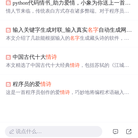
python代码情书_助力爱情，小象为你送上一首python写的
渴望让全世界都知道这个
名字
就是爱情。
情人节来临，传统表白方式存在诸多弊端。对于程序员而
言，可用专属浪漫来表白。文中给出用Python写的
情诗
《世界上最遥远的距离》代码示例，既能展示才华，又能
输入关键字生成对联_输入真实
名字
自动生成网名，
彰显内心，提升表白格调。
本文介绍了几款能根据输入的
名字
生成藏头诗的软件，包
括
名字
作诗软件、蓝梦
名字
作诗软件、安酷藏头诗软件
等。这些软件不仅支持五言和七言诗，还能为不同的场合
中国古代十大
情诗
定制诗歌。
本文精选了中国古代十大经典
情诗
，包括苏轼的《江城
子》、李之仪的《卜算子》等，每首诗都附有精辟点评，
展现了古代文人对于爱情的不同理解与表达。
程序员的爱
情诗
这是一首程序员创作的爱
情诗
，巧妙地将编程术语融入诗
句之中，表达了程序员对于爱情的独特理解和感受。
说点什么…