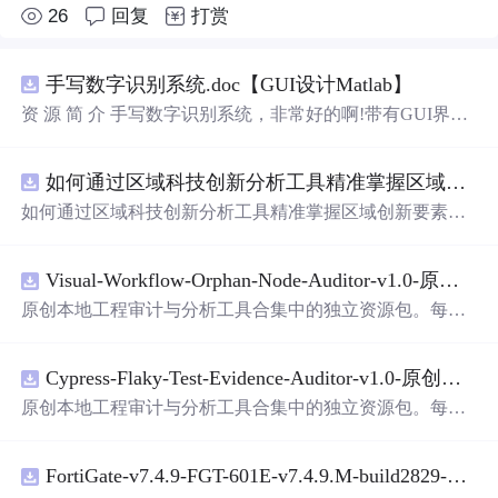
26
回复
打赏
手写数字识别系统.doc【GUI设计Matlab】
资 源 简 介 手写数字识别系统，非常好的啊!带有GUI界
面，使用方便! 详 情 说 明 用这个手写数字识别系统，你可
以轻松地识别手写数字。这个系统不仅功能强大，而且还
如何通过区域科技创新分析工具精准掌握区域创新要素分布与产业链融合现状？.docx
带有直观的图形用户界面（GUI），非常容易使用。你只
需要将手写数字输入系统，它将立即给出准确的识别结
如何通过区域科技创新分析工具精准掌握区域创新要素分
果。这个系统可以在各种场景中使用，无论是学校、工作
布与产业链融合现状？
还是日常生活，都能为你提供快速和准确的识别服务。它
是一个非常方便和实用的工具，你一定会喜欢它的！
Visual-Workflow-Orphan-Node-Auditor-v1.0-原创源码与文档.zip
原创本地工程审计与分析工具合集中的独立资源包。每个
ZIP包含完整源码、3项自动化测试、可复现合成示例、离
线HTML、JSON与SVG报告、1080×720真实运行效果图、
Cypress-Flaky-Test-Evidence-Auditor-v1.0-原创源码与文档.zip
README、运行说明、功能清单、MIT License及原创与授
权声明。解压后进入project目录，执行npm test验证算法，
原创本地工程审计与分析工具合集中的独立资源包。每个
执行npm run report生成报告，也可通过本地静态服务器打
ZIP包含完整源码、3项自动化测试、可复现合成示例、离
开网页。运行时零第三方依赖，不包含热点产品或开源项
线HTML、JSON与SVG报告、1080×720真实运行效果图、
目源码、Logo、官方截图、论文、生产日志或其他受限素
FortiGate-v7.4.9-FGT-601E-v7.4.9.M-build2829-FORTINET.out
README、运行说明、功能清单、MIT License及原创与授
材。适合前端开发、AI应用工程、测试审计和课程实践。