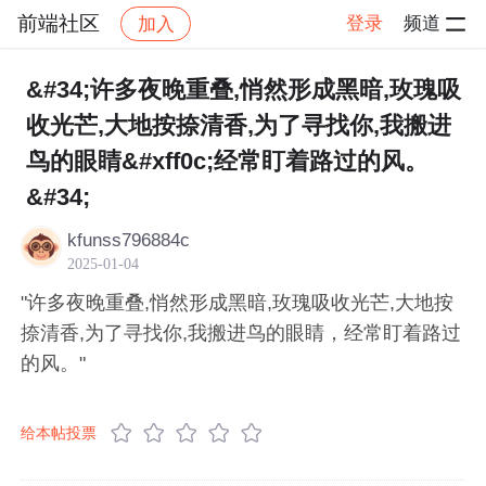
前端社区
登录
频道
加入
帖子详情
社区
前端社区
感慨
&#34;许多夜晚重叠,悄然形成黑暗,玫瑰吸
收光芒,大地按捺清香,为了寻找你,我搬进
鸟的眼睛&#xff0c;经常盯着路过的风。
&#34;
kfunss796884c
2025-01-04
"许多夜晚重叠,悄然形成黑暗,玫瑰吸收光芒,大地按
捺清香,为了寻找你,我搬进鸟的眼睛，经常盯着路过
的风。"
给本帖投票