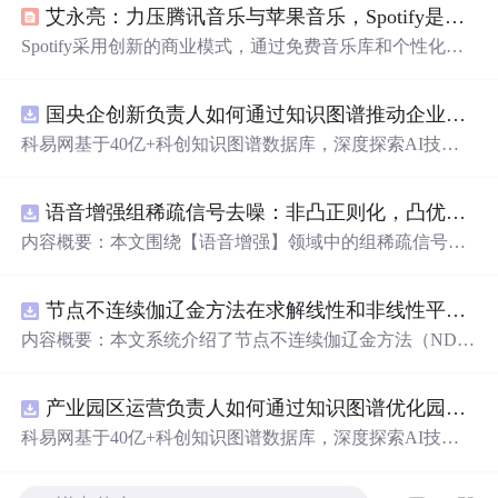
艾永亮：力压腾讯音乐与苹果音乐，Spotify是如何炼成的？
Spotify采用创新的商业模式，通过免费音乐库和个性化推
荐，满足用户情感需求，实现了快速增长。其核心策略是
关注用户价值而非短期收入，通过提供超预期体验吸引用
国央企创新负责人如何通过知识图谱推动企业技术创新与外部资源高效对接？.docx
户转化为付费会员。同时，Spotify利用音乐作为情绪调节
工具，建立多样化歌单，精准匹配用户情绪，成为用户情
科易网基于40亿+科创知识图谱数据库，深度探索AI技术
感的守护者。
在技术转移、成果转化、技术经纪、知识产权、产业创
新、科技招商等垂直领域的多样化应用场景，研究科技创
语音增强组稀疏信号去噪：非凸正则化，凸优化研究（Matlab代码实现）
新领域的AI+数智化解决方案，推动科技创新与产业创新
智能化发展。
内容概要：本文围绕【语音增强】领域中的组稀疏信号去
噪问题展开研究，提出了一种结合非凸正则化与凸优化理
论的去噪方法，旨在提升含噪语音信号的可懂度与质量。
节点不连续伽辽金方法在求解线性和非线性平流方程中的一维实现（Matlab代码实现）
文章系统阐述了组稀疏信号模型的构建机制，引入非凸正
则项以更精确地逼近理想稀疏性，克服传统凸正则化在稀
内容概要：本文系统介绍了节点不连续伽辽金方法（ND
疏表达上的局限性，并采用高效的凸优化算法保障模型求
G）在求解线性和非线性平流方程中的一维数值实现过
解的稳定性与收敛性。整个算法流程在Matlab平台上完整
程，并配套提供了完整的Matlab代码实现。该方法作为一
实现，涵盖语音信号预处理、稀疏系数求解、去噪重构等
产业园区运营负责人如何通过知识图谱优化园区企业与科研机构的协同创新机制？.docx
种高精度、高分辨率的数值离散化技术，特别适用于对流
关键环节，并配套提供可复现的代码资源，便于研究人员
主导的偏微分方程求解，在处理间断解和保持数值稳定性
科易网基于40亿+科创知识图谱数据库，深度探索AI技术
进一步验证与拓展。该方法在保留数学可处理性的同时显
方面具有突出优势。文章详细阐述了NDG方法的核心理论
在技术转移、成果转化、技术经纪、知识产权、产业创
著增强了去噪性能，尤其适用于低信噪比环境下的语音恢
基础，包括弱形式构造、局部基函数选取、数值通量处
新、科技招商等垂直领域的多样化应用场景，研究科技创