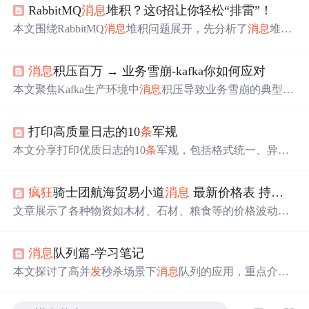
RabbitMQ
消息
堆积？这6招让你轻松“排雷”！
本文围绕RabbitMQ
消息
堆积问题展开，先分析了
消息
堆积
的原因，如生产者
发
送过快、消费者处理慢等。接着介绍
了6种解决办法，包括生产者限流、提升消费者处理能力、
消息
积压百万 → 业务雪崩-kafka你如何应对
限制队列长度、使用死信队列、监控告警和搭建高可用架
构等，还给出了不同业务场景的方案选择建议。
本文聚焦Kafka生产环境中
消息
积压导致业务雪崩的典型问
题，深入分析消费者端'永动机Bug'引
发
Lag飙升至200万
+的根本原因。详细阐述三大应急措施：死信队列（DL
打印高质量日志的10
条
军规
Q）隔离、消费者临时扩容及上游限流，并强调分区数匹
配、rebalance风险规避等关键技术要点。同时提出预防体
本文分享打印优质日志的10
条
军规，包括格式统一、异常
系：强制DLQ配置、基于增长速率的Lag监控、混沌工程
必带堆栈、级别合理、参数完整、数据脱敏、异步保性
注入毒
消息
验证机制。
能、链路追踪、动态调参、结构化存储和智能监控。每
条
疯狂
骑士团航海贸易小道
消息
最新价格表 持续更新物资
军规都给出反例和正解，还介绍了相关配置方法和风险规
避策略，助力快速定位问题。
文章展示了各种物资如木材、石材、粮食等的价格波动，
受到气候变化、特殊活动及市场供需的影响。同时，提到
了技术革新、灾害事件和政策对资源市场的影响，揭示了
消息
队列篇-学习笔记
资源管理和适应环境变化的重要性。
本文探讨了高并
发
秒杀场景下
消息
队列的应用，重点介绍
了如何通过
消息
队列削峰填谷、实现异步处理以及解耦合
来优化系统性能。此外，文章还分析了如何保证
消息
不丢