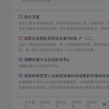
请发表友善的回复…
表白文案
本文汇集多段情感真挚、富有诗意的表白文案，涵盖承诺、
合文学修辞与生活化比喻，突出真挚情感与长期承诺，强调
追星女孩彩虹屁情话合集100条 ✔︎ （二）
这是一份精选的情话集锦，每一句话都饱含深情，用诗意的
尾，每一段文字都在诉说着对一个人的思念与热爱。
测啊吃撒方法合同价哥哥a
测啊吃撒方法合同价哥哥a
高校科研管理人员如何加速科研成果的市场化转化？
科易网基于40亿+科创知识图谱数据库，深度探索AI技术
的多样化应用场景，研究科技创新领域的AI+数智化解决方
关于我
招贤纳
商务合
寻求报
协议专
们
士
作
道
区