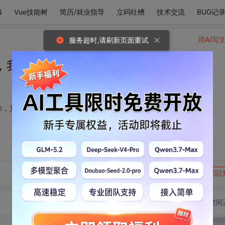
N
Vue技能树
简历/就业指导
立码吐槽
技术交流
BUG记
用AI写
服务超时,请刷新页面重试
，我翻山越岭长途跋涉，只为看你一眼
涉，只为看你一眼
转发到动态
举报
写回
切换为时间