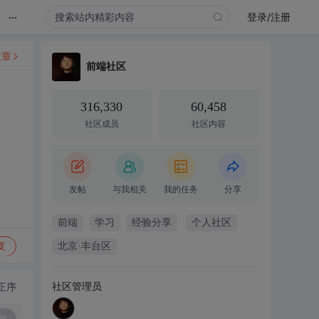
...
录
登录/注册
文章
前端社区
316,330
60,458
社区成员
社区内容
发帖
与我相关
我的任务
分享
前端
学习
经验分享
个人社区
复
北京·丰台区
社区管理员
正序