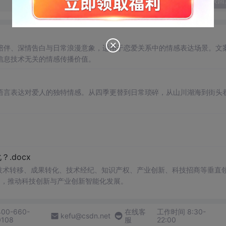
发表回
陪伴、深情告白与日常浪漫意象，适用于恋爱关系中的情感表达场景。文
信息技术无关的情感传播价值。
语言表达对爱人的独特情感。从四季更替到日常琐碎，从山川湖海到街头
.docx
在技术转移、成果转化、技术经纪、知识产权、产业创新、科技招商等垂直
案，推动科技创新与产业创新智能化发展。
400-660-
在线客
工作时间 8:30-
kefu@csdn.net
0108
服
22:00