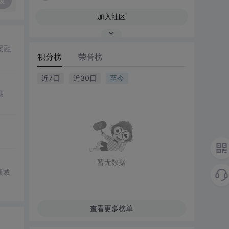
复
加入社区
案融
积分榜
荣誉榜
近7日
近30日
至今
巷
暂无数据
领域
查看更多榜单