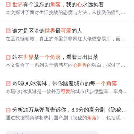
世界
有个遗忘的
角落
，我的
心
永远执着
本文探讨了面对生活挑战的态度与方法，从接受伤痛到自
我治愈的成长过程，再到人际关系的处理，以及如何在平
凡中寻找幸福。
谁才是区块链
世界
最
可爱
的人
在区块链领域，真正的脊梁并非网红大佬或交易所，而是
那些默默耕耘的技术研发工程师。他们以扎实的技术，推
动区块链从概念走向应用，即使在行业寒冬中，仍坚守岗
站在
世界
某
一个
角落
，看着日出日落
位，致力于将分布式存储技术带入现实生活的每
一个
角落
。
本文集合了一系列关于情感与内
心
世界
的独白，探讨了人
们在面对爱情、失落、回忆时的
心
理变化与情感表达，反
映了现代人在复杂情感中的挣扎与追求。
奇瑞QQ冰淇淋，带你踏遍城市的每
一个
角落
奇瑞QQ冰淇淋是一款外形
可爱
的城市代步微型车，车身小
巧灵活，内饰采用粉白双色设计，配置丰富，包括ABS、
EBD、胎压报警等。动力方面，搭载后置发电机，配备磷
分析20万条弹幕告诉你，8.9分的高分剧《隐秘的
角
酸铁锂电池组，续航里程120km和170km，适合日常通勤使
用。
通过数据视角解析热门国产剧《隐秘的
角落
》，包括观众
评价、角色讨论度及弹幕分析，揭示其受欢迎的原因。