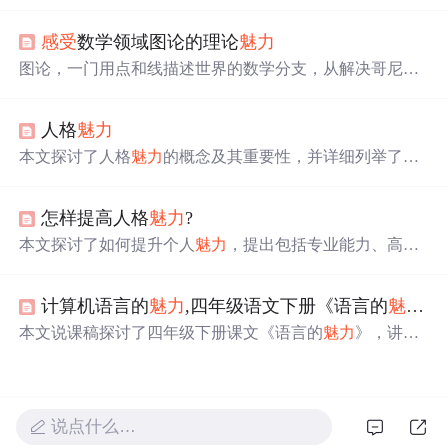
判断点在直线上的位置开始，逐步扩展到三角形、圆和其
他复杂形状的识别，展示了如何使用多层神经网络模拟任
感受
数学领域图论的理论
魅力
意决策面，阐述了深度学习的基础，并提到了参数学习的
重要性。
图论，一门用点和线描述世界的数学分支，从解决哥尼斯
堡七桥问题开始，逐渐成为AI、互联网、生物医药等领域
的核心工具。本文深入浅出地介绍了图论的核心概念、技
人格
魅力
术原理、实际应用以及未来趋势，揭示了图论如何在社交
网络、互联网路由、生物医药和AI推荐系统中发挥作用，
本文探讨了人格
魅力
的概念及其重要性，并详细列举了人
并展望了图论在动态图处理、多模态图融合和量子图论等
格
魅力
的具体表现，包括真诚、热情、责任感等。此外，
领域的潜在发展。
文章还提供了培养人格
魅力
的方法，如以礼待人、性格开
怎样提高人格
魅力
?
朗、展现真诚等。
本文探讨了如何提升个人
魅力
，提出包括专业能力、高尚
品德、积极态度等八个方面，并阐述了这些因素之间的良
性循环关系。
计算机语言的
魅力
,四年级语文下册《语言的
魅力
》
本文说课稿探讨了四年级下册课文《语言的
魅力
》，讲述
了如何通过电教手段激发学生情感，理解语言文字的魔
力。教学目标包括增强语文兴趣、理解语言感染力和培养
关爱他人的情感。教学过程中，强调情境教学法和学生主
体参与，通过填空和角色扮演等活动深化理解。
说点什么…