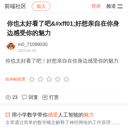
前端社区
登录
频道
加入
帖子详情
社区
前端社区
感慨
你也太好看了吧&#xff01;好想亲自在你身
边感受你的魅力
m0_71099030
2025-01-05
你也太好看了吧！好想亲自在你身边感受你的魅力
给本帖投票
23
回复
打赏
用小学数学带你
感受
人工智能的
魅力
文章通过简单的数学概念解释了神经网络的工作原理，从