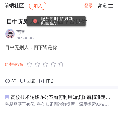
前端社区
登录
频道
加入
帖子详情
社区
前端社区
感慨
服务超时,请刷新
目中无别人&#xff0c;四下皆是你
页面重试
丙音
2025-01-05
目中无别人，四下皆是你
给本帖投票
30
回复
打赏
高校技术转移办公室如何利用知识图谱精准定位产业需求与技术适配点？.docx
科易网基于40亿+科创知识图谱数据库，深度探索AI技术
在技术转移、成果转化、技术经纪、知识产权、产业创
新、科技招商等垂直领域的多样化应用场景，研究科技创