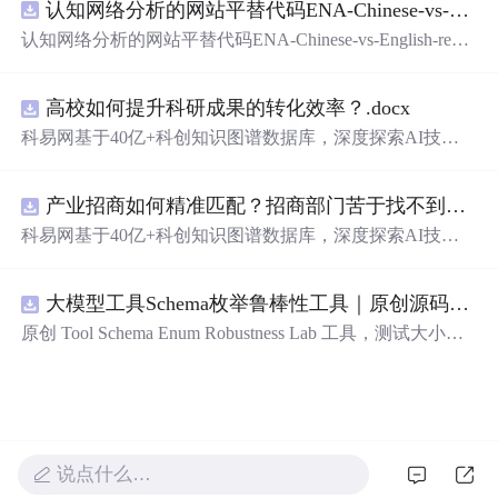
认知网络分析的网站平替代码ENA-Chinese-vs-English-reproducible.zip
新领域的AI+数智化解决方案，推动科技创新与产业创新
智能化发展。
认知网络分析的网站平替代码ENA-Chinese-vs-English-repro
ducible.zip
高校如何提升科研成果的转化效率？.docx
科易网基于40亿+科创知识图谱数据库，深度探索AI技术
在技术转移、成果转化、技术经纪、知识产权、产业创
新、科技招商等垂直领域的多样化应用场景，研究科技创
产业招商如何精准匹配？招商部门苦于找不到符合产业链补链强链方向的目标企业怎么办？.docx
新领域的AI+数智化解决方案，推动科技创新与产业创新
智能化发展。
科易网基于40亿+科创知识图谱数据库，深度探索AI技术
在技术转移、成果转化、技术经纪、知识产权、产业创
新、科技招商等垂直领域的多样化应用场景，研究科技创
大模型工具Schema枚举鲁棒性工具｜原创源码+测试+离线报告
新领域的AI+数智化解决方案，推动科技创新与产业创新
智能化发展。
原创 Tool Schema Enum Robustness Lab 工具，测试大小
写、别名、未知枚举、空值与多语言取值对工具参数校验
和修复的影响。压缩包包含完整源码、3 项自动化测试、
可复现合成示例、离线 HTML/JSON/SVG 报告、1080×720
真实运行效果图、README、运行说明、功能清单、MIT
License 及原创与授权声明。运行时零第三方依赖，不包含
说点什么…
热点产品或开源项目源码、Logo、官方截图、论文、生产
日志或其他受限素材。