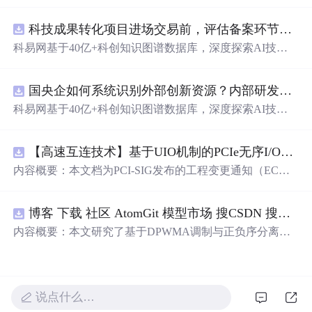
动化职位申请流程。借助人工智能，它能够帮助用户以定
制化的方式申请多个职位。
科技成果转化项目进场交易前，评估备案环节需要准备哪些材料？.docx
科易网基于40亿+科创知识图谱数据库，深度探索AI技术
在技术转移、成果转化、技术经纪、知识产权、产业创
新、科技招商等垂直领域的多样化应用场景，研究科技创
国央企如何系统识别外部创新资源？内部研发体系完善，但对外部高校、中小科技企业技术能力缺乏动态认知。.docx
新领域的AI+数智化解决方案，推动科技创新与产业创新
智能化发展。
科易网基于40亿+科创知识图谱数据库，深度探索AI技术
在技术转移、成果转化、技术经纪、知识产权、产业创
新、科技招商等垂直领域的多样化应用场景，研究科技创
【高速互连技术】基于UIO机制的PCIe无序I/O扩展：多路径架构下内存请求的高性能传输与排序控制方案设计
新领域的AI+数智化解决方案，推动科技创新与产业创新
智能化发展。
内容概要：本文档为PCI-SIG发布的工程变更通知（EC
N），介绍了名为“无序输入/输出（Unordered I/O, UIO）”
的新功能，旨在解决传统PCI/PCIe架构中严格的顺序传输
博客 下载 社区 AtomGit 模型市场 搜CSDN 搜索 AI 搜索 会员中心 创作中心 基于DPWMA调制与正负序分离的ANPC三电平并网逆变器前馈控制策略研究（Simulink仿真实现）
规则对多路径拓扑和高性能IO系统的限制。UIO基于Flit模
式，定义了一套新的TLP（事务层包）类型和规则，允许
内容概要：本文研究了基于DPWMA调制与正负序分离的
请求方（Requester）自主管理数据顺序，支持多路径路
ANPC三电平并网逆变器前馈控制策略，旨在解决传统三
由、提升系统效率并兼容现有生产者-消费者模型。文档详
电平逆变器存在的谐波含量高、电网不平衡工况适应性差
细说明了UIO
及动态响应速度不足等问题。通过采用有源中点箝位（AN
PC）三电平逆变器拓扑，结合双极性倍频脉宽调制（DPW
说点什么…
MA）、正负序分离锁相技术和电网电压前馈控制，构建