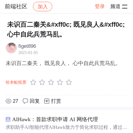
前端社区
登录
频道
加入
帖子详情
社区
前端社区
感慨
未识百二秦关&#xff0c; 既见良人&#xff0c;
心中自此兵荒马乱。
figet896
2025-01-05
未识百二秦关， 既见良人， 心中自此兵荒马乱。
给本帖投票
27
回复
打赏
AIHawk：首款求职申请 AI 网络代理
求职助手AI智能代理AIHawk致力于简化求职过程，通过自