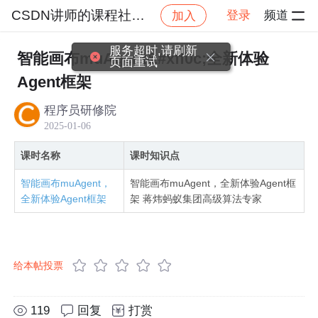
CSDN讲师的课程社区_NO_62
登录
频道
加入
社区
CSDN讲师的课程社区_NO_62
模型与工具论
服务超时,请刷新
智能画布muAgent&#xff0c;全新体验
页面重试
Agent框架
程序员研修院
2025-01-06
课时名称
课时知识点
智能画布muAgent，
智能画布muAgent，全新体验Agent框
全新体验Agent框架
架 蒋炜蚂蚁集团高级算法专家
给本帖投票
119
回复
打赏