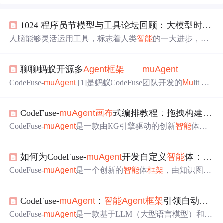
1024 程序员节模型与工具论坛回顾：大模型时代的“魔法武器”
人脑能够灵活运用工具，标志着人类
智能
的一大进步，机
器模仿人脑习得工具使用的机制，想必也能带来人工
智能
的质的飞跃。随着模型规模的持续增长和算力成本的不断
聊聊蚂蚁开源多
Agent
框架
——
mu
Agent
下降，相信语言模型与工具学习必将得到更广泛的应用。
至此，第五届“长沙·中国 1024 程序员节”模型与工具论坛
CodeFuse-
mu
Agent
[1]是蚂蚁CodeFuse团队开发的
Mu
lit
Ag
圆满落幕，让我们共同期待 AI 模型与工具在未来碰撞出更
ent
框架
，其核心宗旨在于简化
agent
s的标准操作程序（SO
加灿烂的火花！
P）编排流程。多
Agent
s的核心关键即
Agent
的交互链路，
CodeFuse-
mu
Agent
画布
式编排教程：拖拽构建复杂
也即实现SOP的关键。其核心在于如何把上一个
Agent
的输
出给到下一个
Agent
的输入，其中需要涉及到llm的输出、
CodeFuse-
mu
Agent
是一款由KG引擎驱动的创新
智能
体
框
具体action的执行以及信息的解析处理。之前没有了解过国
架
，提供直观的
画布
式编排功能，让用户通过简单拖拽即
内多
Agent
框架
，因为本身也不多；
可构建复杂的
智能
体工作流。本文将详细介绍如何利用这
如何为CodeFuse-
mu
Agent
开发自定义
智能
体：从基础
一强大功能，快速实现
智能
体流程的可视化设计与执行。
## 为什么选择
画布
式编排？ 传统
智能
体开发往往需要编写
CodeFuse-
mu
Agent
是一个创新的
智能
体
框架
，由知识图谱
大量代码，门槛高且调试困难。CodeFuse-
mu
Agent
的
画布
引擎驱动，支持多
智能
体协作、工具调用和复杂工作流编
式编排功能彻底改变了这一现状，通过可视化界面让用户
排。本文将详细介绍如何从零开始为
mu
Agent
开发自定义
专注于
CodeFuse-
mu
Agent
：
智能
Agent
框架
引领自动化潮流
智能
体，帮助新手和普通用户快速掌握
智能
体开发的核心
技能。 ## 🚀
mu
Agent
框架
简介 CodeFuse-
mu
Agent
是一个
CodeFuse-
mu
Agent
是一款基于LLM（大型语言模型）和E
基于知识图谱（EKG）的
智能
体
框架
，它通过
画布
拖拽和