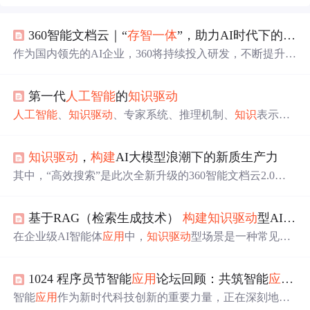
360智能文档云｜“
存智
一体
”，助力AI时代下的企业
作为国内领先的AI企业，360将持续投入研发，不断提升36
0智能文档云的产品能力，为更多企业提供更优质的
知识
管
理服务。未来360智能文档云将为企业提供更加丰富、多元
第一代
人工智能
的
知识
驱动
的
知识
管理服务，助力企业实现
知识
驱动
的可持续发展，
让每一个企业都能在智能时代的浪潮中充分释放自身潜
人工智能
、
知识
驱动
、专家系统、推理机制、
知识
表示、
力，收获丰硕成果。智能问答为企业打造了专属的“AI助
机器学习、深度学习 1. 背景介绍
人工智能
（AI）作为一项
手”，如同一位经验丰富的专家，可以精确地理解和回答各
前沿技术，近年来发展迅速，取得了令人瞩目的成就。从
种业务相关的问题，为企业提供即时而准确的支持。360智
知识
驱动
，
构建
AI大模型浪潮下的新质生产力
语音识别、图像识别到自然语言处理，AI已经渗透到我们
能文档云，联接企业数据与模型，
构建
知识
驱动
的AI
应用
生活的方方面面。然而，在AI发展初期，人们对AI的理解
其中，“高效搜索”是此次全新升级的360智能文档云2.0的
平台
，打造企业
知识
管理全流程系统。
还停留在模仿人类智
一个关键功能，大模型赋予系统对文件内容的深刻理解，
从简单的文件名搜索跃升至基于内容的智能检索，推动文
基于RAG（检索生成技术）
构建
知识
驱动
型AI智能体
件管理向
知识
管理的进化。“
存智
一体
”的核心在于整合企
业内部海量的非结构化数据，如各类文件、音视频资料
在企业级AI智能体
应用
中，
知识
驱动
型场景是一种常见的
等，通过
人工智能
技术的深度挖掘，释放这些“沉睡宝库”
实施路径。该模式能充分利用大语言模型（LLM）的自然
的潜在价值。步入AI时代，360亿方云看到了这一趋势，为
语言处理能力，结合特定领域的
知识
库，以相对独立的方
企业提供安全、可靠、易用的云存储服务，支持海量数据
1024 程序员节智能
应用
论坛回顾：共筑智能
应用
新
式
构建
交互功能，从而为用户提供全新的服务体验。相较
的存储和管理，帮助企业打造全面的
知识
库，为AI
应用
提
于需要深度集成企业核心业务系统或进行大规模流程再造
智能
应用
作为新时代科技创新的重要力量，正在深刻地改
供充足的“养料”。
的AI
应用
，
知识
驱动
型智能体的部署流程通常更为简化，