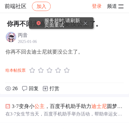
前端社区
登录
频道
加入
帖子详情
社区
前端社区
感慨
服务超时,请刷新
你再不回去迪士尼就要没公主了。
页面重试
丙音
2025-01-06
你再不回去迪士尼就要没公主了。
给本帖投票
26
回复
打赏
3·7变身小
公主
，百度手机助手助力
迪士尼
圆梦之旅
在3·7女生节当天，百度手机助手举办活动，帮助幸运女孩
们在
迪士尼
实现
公主
梦。除了亲临
迪士尼
的女孩，其他参
与者也在应用商店中获得了丰富的应用福利。