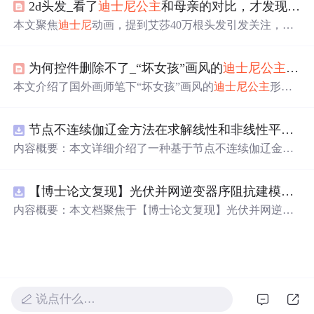
2d头发_看了
迪士尼
公主
和母亲的对比，才发现艾莎的40万根头发不算什么
本文聚焦
迪士尼
动画，提到艾莎40万根头发引发关注，其
制作细节令人惊叹。着重对比了多部动画中
公主
与母亲的
形象，如艾莎、乐佩等
公主
和她们母亲相似度极高，体现
为何控件删除不了_“坏女孩”画风的
迪士尼
公主
，纹
出
迪士尼
在角色设定上用心，即便戏份少的角色也制作精
良。
本文介绍了国外画师笔下“坏女孩”画风的
迪士尼
公主
形
象。乐佩、白雪、贝儿等
公主
与原版形象天差地别，有彩
色纹身、香烟等元素。艾莎变身“酷女孩”，彼得潘和温蒂
节点不连续伽辽金方法在求解线性和非线性平流方程中的一维实现（Matlab代码实现）
也有抽烟纹身模样，颠覆传统认知。
内容概要：本文详细介绍了一种基于节点不连续伽辽金方
法（Discontinuous Galerkin Method）在求解线性和非线性
平流方程中的一维数值实现方案，并提供了完整的MATLA
【博士论文复现】光伏并网逆变器序阻抗建模、扫频辨识与弱电网交互稳定性分析【阻抗建模、验证扫频法】（Matlab代码、Simulink仿真实现）
B代码实现。该方法在处理偏微分方程特别是具有间断解
或高梯度特征的问题时展现出优异的稳定性和精度。文中
内容概要：本文档聚焦于【博士论文复现】光伏并网逆变
系统阐述了算法的核心原理、空间离散化策略、时间推进
器序阻抗建模、扫频辨识与弱电网交互稳定性分析，提供
机制以及边界条件的处理方式，通过具体编程实例展示如
了完整的Matlab代码与Simulink仿真实现方案。内容涵盖基
何在MATLAB环境中实现该数值方法，并辅以典型算例验
于谐波线性化的并网VSG逆变器正负序阻抗建模、锁相环
证其有效性和可靠性。此外，文章还强调科研工作中“借
与电流环的小信号建模、扫频法辨识系统阻抗、奈奎斯特
力”与创新思维的重要性，鼓励研究者在夯实理论基础的同
稳定性判据的应用，以及在弱电网条件下逆变器与电网交
时勇于探索新思路。; 适合人群：具备偏微分方程数值解法
说点什么…
互稳定性的仿真验证全过程。通过理论推导与仿真实践相
基础知识、熟悉MATLAB编程，从事计算数学、流体力
结合，帮助读者掌握新能源并网系统稳定性分析的核心技