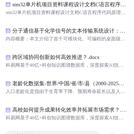
stm32单片机项目资料课程设计文档C语言程序代码原理图电路PCB实例无线智能报警器的设计
stm32单片机项目资料课程设计文档C语言程序代码原理图
电路PCB实例无线智能报警器的设计
分子通信基于化学信号的文本传输系统设计：桌面式实验平台实现与非线性特性分析
内容概要：本文介绍了首个可模块化、可编程的桌面级分
子通信平台，能够通过化学信号传输文本消息。该系统利
用酒精作为化学载体，结合Arduino微控制器、传感器和风
跨区域协同创新如何高效推进？.docx
扇控制气流，实现了基于化学扩散与流动辅助的通信机
制。研究展示了系统的非线性特性，验证了即使在非理想
科易网基于40亿+科创知识图谱数据库，深度探索AI技术
条件下仍可实现可靠通信，并评估了不同风扇类型和流速
在技术转移、成果转化、技术经纪、知识产权、产业创
对信号传播的影响，为未来宏观与微观尺度的分子通信实
新、科技招商等垂直领域的多样化应用场景，研究科技创
验提供了低成本、易复现的硬件平台。; 适合人群：具备电
老龄化数据集-世界/中国/省/市/县（2000-2025年）
新领域的AI+数智化解决方案，推动科技创新与产业创新
子工程、通信系统或交叉学科背景，从事纳米技术、生物
智能化发展。
人口老龄化是指由于生育率下降、预期寿命延长以及人口
通信或新型通信系统研究的科研人员及研究生。; 使用场景
年龄结构变化等因素，导致人口总体年龄结构向高年龄阶
及目标：①用于教学演示和科研实验中展示分子通信的基
段演变，表现为老年人口数量增加及其占总人口比重不断
本原理；②作为测试平台研究非线性信道建模、环境干
高校如何提升成果转化效率并拓展市场需求？.docx
提高的长期过程 从统计衡量标准看，国际上通常采用60岁
扰、流量调控对通信性能的影响；③推动面向管道、地
及以上人口占比或65岁及以上人口占比衡量人口老龄化程
科易网基于40亿+科创知识图谱数据库，深度探索AI技术
下、水下或体内等电磁不可行场景的替代通信技术发展。;
度。其中，65岁及以上人口占总人口比例达到7%，通常认
在技术转移、成果转化、技术经纪、知识产权、产业创
阅读建议：此资源强调理论与实践结合，建议读者关注其
为进入老龄化社会；达到14%，进入深度老龄化；超过2
新、科技招商等垂直领域的多样化应用场景，研究科技创
实验设计细节（如调制方式、协议设计、检测算法），并