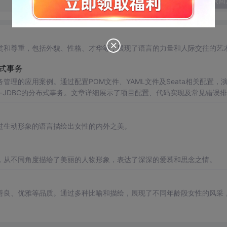
发表回
赏和尊重，包括外貌、性格、才华等，展现了语言的力量和人际交往的艺
分布式事务
布式事务管理的应用案例。通过配置POM文件、YAML文件及Seata相关配置，
arding-JDBC的分布式事务。文章详细展示了项目配置、代码实现及常见错误
过生动形象的语言描绘出女性的内外之美。
，从不同角度描绘了美丽的人物形象，表达了深深的爱慕和思念之情。
善良、优雅等品质。通过多种比喻和描绘，展现了不同年龄段女性的风采