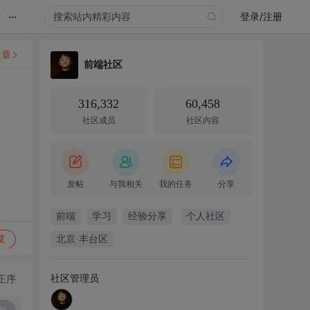
...
录
登录/注册
文章
前端社区
316,332
60,458
社区成员
社区内容
发帖
与我相关
我的任务
分享
前端
学习
经验分享
个人社区
复
北京·丰台区
社区管理员
正序