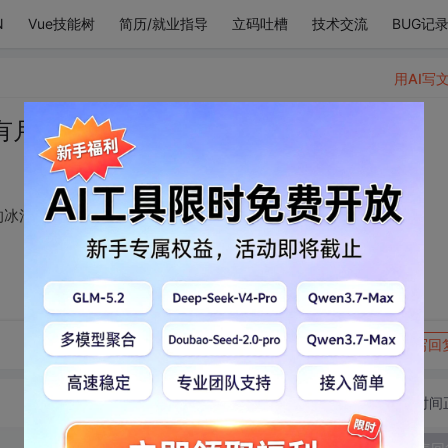
N
Vue技能树
简历/就业指导
立码吐槽
技术交流
BUG记
用AI写
有月亮才能比得上你的冰清。
的冰清。
转发到动态
举报
写回
切换为时间