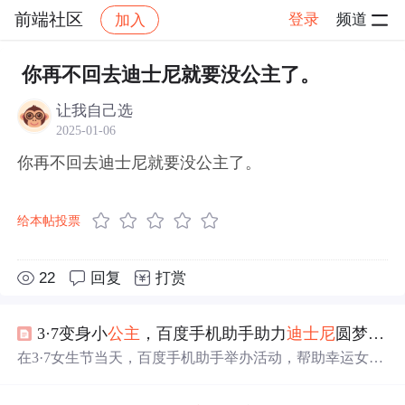
前端社区
登录
频道
加入
帖子详情
社区
前端社区
感慨
你再不回去迪士尼就要没公主了。
让我自己选
2025-01-06
你再不回去迪士尼就要没公主了。
给本帖投票
22
回复
打赏
3·7变身小
公主
，百度手机助手助力
迪士尼
圆梦之旅
在3·7女生节当天，百度手机助手举办活动，帮助幸运女孩
们在
迪士尼
实现
公主
梦。除了亲临
迪士尼
的女孩，其他参
与者也在应用商店中获得了丰富的应用福利。