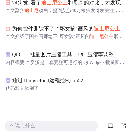
2d头发_看了
迪士尼
公主
和母亲的对比，才发现艾莎的40万根头发不算什么
本文聚焦
迪士尼
动画，提到艾莎40万根头发引发关注，其
制作细节令人惊叹。着重对比了多部动画中
公主
与母亲的
形象，如艾莎、乐佩等
公主
和她们母亲相似度极高，体现
为何控件删除不了_“坏女孩”画风的
迪士尼
公主
，纹
出
迪士尼
在角色设定上用心，即便戏份少的角色也制作精
良。
本文介绍了国外画师笔下“坏女孩”画风的
迪士尼
公主
形
象。乐佩、白雪、贝儿等
公主
与原版形象天差地别，有彩
色纹身、香烟等元素。艾莎变身“酷女孩”，彼得潘和温蒂
Qt C++ 批量图片压缩工具 - JPG 压缩率调整 - 批量修改分辨率 - 本地图片批处理（源码）
也有抽烟纹身模样，颠覆传统认知。
内容概要 本资源是一套完整可运行的 Qt Widgets 批量图片
压缩桌面工具源码，基于 Qt5/C++ 从零开发，专为初学者
设计，分步实现图片批量处理全套功能。工具支持多选单
通过Thingscloud远程控制stm32
张图片、直接读取整个文件夹内所有 JPG/PNG 图像，可自
定义输出图片分辨率、调节 JPG0~100 区间压缩质量，自
代码和具体例子
带锁定宽高比防拉伸变形功能；批量处理完成后自动统计
每张图片压缩前后文件体积，计算整体压缩缩小比例，直
观展示压缩效果。 适用人群 Qt/C++ 零基础初学者，学习
QImage 图像绘图、文件目录遍历、UI 交互开发； 需要本
地批量处理图片的办公、设计、自媒体从业者； 想要学习
图片缩放、JPG 压缩、本地文件 IO、进度条交互的开发学
说点什么…
习者。 使用场景 自媒体批量压缩配图，降低图片体积节省