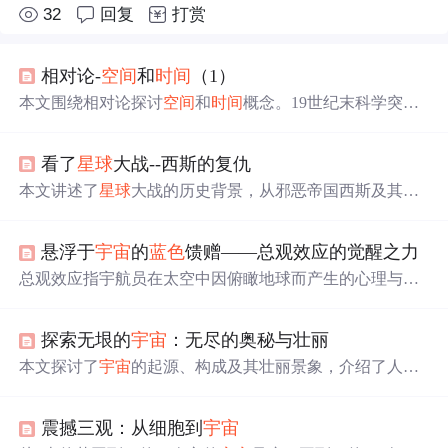
32
回复
打赏
相对论-
空间
和
时间
（1）
本文围绕相对论探讨
空间
和
时间
概念。19世纪末科学突破
使传统时空观落幕，爱因斯坦狭义相对论带来著名方程，
光速是
宇宙
上限速度。物体接近此速度会有奇怪现象，时
看了
星
球
大战--西斯的复仇
空交织防止悖论。同时指出静止和运动是相对的，科学是
对现实的近似探讨。
本文讲述了
星
球
大战的历史背景，从邪恶帝国西斯及其黑
暗原力的崛起，到绝地武士的反抗与牺牲，再到阿纳金命
运的转变及最终光明与黑暗的决战。文中详细描述了各关
悬浮于
宇宙
的
蓝色
馈赠——总观效应的觉醒之力
键人物的命运转折与
银河
系的兴衰历程。
总观效应指宇航员在太空中因俯瞰地球而产生的心理与认
知转变，促使人类超越国界与族群，形成‘地球人’的身份
认同。这种宏观视角强化了对地球脆弱性的认识，激发环
探索无垠的
宇宙
：无尽的奥秘与壮丽
境保护意识与全球协作精神，推动人类以更包容、长远的
眼光应对共同挑战。
本文探讨了
宇宙
的起源、构成及其壮丽景象，介绍了人类
如何利用先进技术和工具探索
宇宙
，以及这种探索对我们
理解自身及
宇宙
意义的重要性。
震撼三观：从细胞到
宇宙