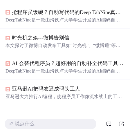
括对技术保持强烈的好奇心，养成计算机思维方式，扎实
的基础和融会贯通，深入理解技术本质，编写高质量代
抢程序员饭碗？自动写代码的Deep TabNine真如此神奇？
码，强大的抽象能力，以及技术领导力。作者通过个人经
历和实例阐述了这些要素的重要性，并强调了在快速变化
DeepTabNine是一款由滑铁卢大学学生开发的AI编码自动
的技术环境中，
不停
思考和学习是进步的关键。
完成器，它使用GPT-2深度学习模型，可在多种编程环境
中提供智能代码建议，显著提升编码效率。
时光机之殇---微博告别信
本文探讨了微博自动发布工具如“时光机”、“微博通”等对
用户体验的影响，指出这类工具虽有助于内容填充，但降
低了原创性和互动性，引发用户反感。
AI 会替代程序员？超好用的自动补全代码工具 Deep TabNine！
DeepTabNine是一款由滑铁卢大学学生开发的AI编码自动
完成器，它使用GPT-2深度学习模型，可在多种编程环境
中提供智能代码建议，显著提升编码效率。
亚马逊AI把码农逼成码头工人
亚马逊大力推行AI编程，使程序员工作像流水线上的工
人，主要负责检查、修改和提交AI生成的代码，思考时间
减少。这让部分程序员抓狂，工作压力增大；但也有人觉
得能省去重复工作。新手程序员积累经验机会减少，部分
程序员还搞起“AI摸鱼互助会”吐槽压力。
说点什么…