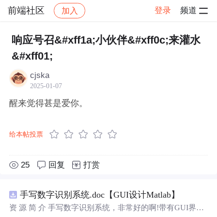
前端社区
登录
频道
加入
帖子详情
社区
前端社区
感慨
响应号召&#xff1a;小伙伴&#xff0c;来灌水
&#xff01;
cjska
2025-01-07
醒来觉得甚是爱你。
给本帖投票
25
回复
打赏
手写数字识别系统.doc【GUI设计Matlab】
资 源 简 介 手写数字识别系统，非常好的啊!带有GUI界