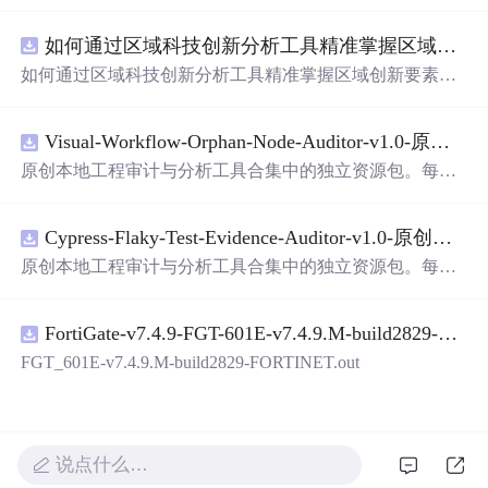
面，使用方便! 详 情 说 明 用这个手写数字识别系统，你可
以轻松地识别手写数字。这个系统不仅功能强大，而且还
如何通过区域科技创新分析工具精准掌握区域创新要素分布与产业链融合现状？.docx
带有直观的图形用户界面（GUI），非常容易使用。你只
需要将手写数字输入系统，它将立即给出准确的识别结
如何通过区域科技创新分析工具精准掌握区域创新要素分
果。这个系统可以在各种场景中使用，无论是学校、工作
布与产业链融合现状？
还是日常生活，都能为你提供快速和准确的识别服务。它
是一个非常方便和实用的工具，你一定会喜欢它的！
Visual-Workflow-Orphan-Node-Auditor-v1.0-原创源码与文档.zip
原创本地工程审计与分析工具合集中的独立资源包。每个
ZIP包含完整源码、3项自动化测试、可复现合成示例、离
线HTML、JSON与SVG报告、1080×720真实运行效果图、
Cypress-Flaky-Test-Evidence-Auditor-v1.0-原创源码与文档.zip
README、运行说明、功能清单、MIT License及原创与授
权声明。解压后进入project目录，执行npm test验证算法，
原创本地工程审计与分析工具合集中的独立资源包。每个
执行npm run report生成报告，也可通过本地静态服务器打
ZIP包含完整源码、3项自动化测试、可复现合成示例、离
开网页。运行时零第三方依赖，不包含热点产品或开源项
线HTML、JSON与SVG报告、1080×720真实运行效果图、
目源码、Logo、官方截图、论文、生产日志或其他受限素
FortiGate-v7.4.9-FGT-601E-v7.4.9.M-build2829-FORTINET.out
README、运行说明、功能清单、MIT License及原创与授
材。适合前端开发、AI应用工程、测试审计和课程实践。
权声明。解压后进入project目录，执行npm test验证算法，
FGT_601E-v7.4.9.M-build2829-FORTINET.out
执行npm run report生成报告，也可通过本地静态服务器打
开网页。运行时零第三方依赖，不包含热点产品或开源项
目源码、Logo、官方截图、论文、生产日志或其他受限素
材。适合前端开发、AI应用工程、测试审计和课程实践。
说点什么…