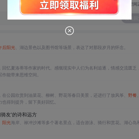
切换为时间
发表回
午后
阳光
、湖边景色以及图书馆等场景，表达了对那段岁月的怀念。
，回忆夏洛蒂等作家的时代。感慨现实中人们为名利追逐，情感交流匮乏
写作能带来思维空间。
，在公园欣赏到油菜花、柳树、野花等春日美景，还进行了放风筝、
野餐
力也得到提升，留下美好回忆。
骑友′的诗和远方
、
阳光
海岸、禄冲沙滩等多个著名景点，适合游泳、骑行和赏花。湖心岛
。