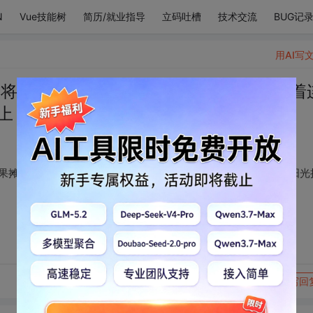
N
Vue技能树
简历/就业指导
立码吐槽
技术交流
BUG记
用AI写
 将三明治，饼干和水果摊在野餐布上 穿着
 跟阳光捉迷藏 和你 一下午
果摊在野餐布上 穿着连衣裙和单鞋 就坐在面对湖水的草坪上 跟阳光
转发到动态
举报
写回