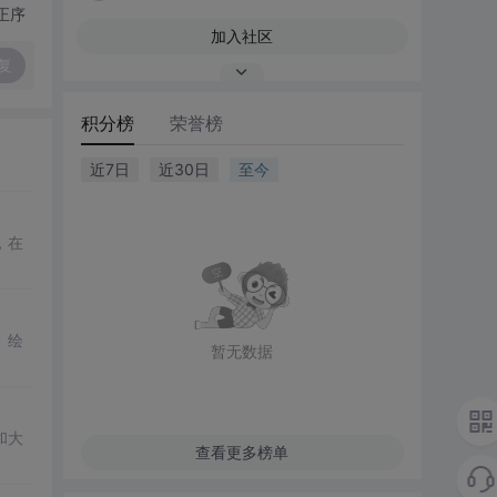
正序
加入社区
复
积分榜
荣誉榜
近7日
近30日
至今
，在
、绘
暂无数据
和大
查看更多榜单