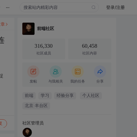
...
录
登录/注册
文章
前端社区
连
316,330
60,458
社区成员
社区内容
捉
发帖
与我相关
我的任务
分享
前端
学习
经验分享
个人社区
北京·丰台区
社区管理员
复