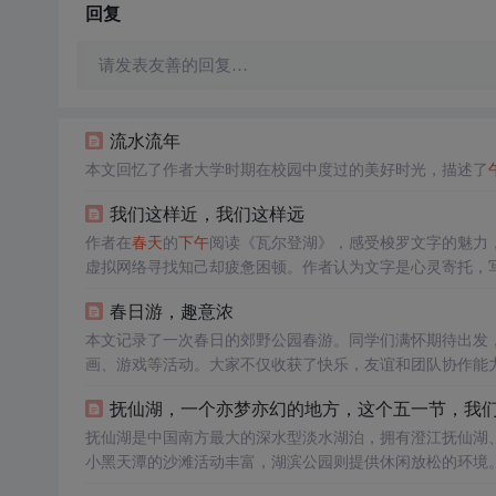
回复
请发表友善的回复…
流水流年
本文回忆了作者大学时期在校园中度过的美好时光，描述了
我们这样近，我们这样远
作者在
春天
的
下午
阅读《瓦尔登湖》，感受梭罗文字的魅力
虚拟网络寻找知己却疲惫困顿。作者认为文字是心灵寄托，
春日游，趣意浓
本文记录了一次春日的郊野公园春游。同学们满怀期待出发
画、游戏等活动。大家不仅收获了快乐，友谊和团队协作能
抚仙湖，一个亦梦亦幻的地方，这个五一节，我们
抚仙湖是中国南方最大的深水型淡水湖泊，拥有澄江抚仙湖
小黑天潭的沙滩活动丰富，湖滨公园则提供休闲放松的环境