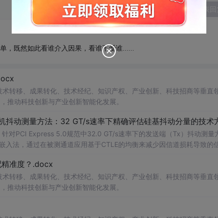
发表回
单，既然如此看谁介入因果，看谁不爱谁......
cx
在技术转移、成果转化、技术经纪、知识产权、产业创新、科技招商等垂直
案，推动科技创新与产业创新智能化发展。
发射机抖动测量方法：32 GT/s速率下精确评估硅基抖动分量的技术
CI Express 5.0规范中32.0 GT/s速率下的发送端（Tx）抖动测量
去嵌入法，通过在被测通道应用基于CTLE的均衡来减少因信道损耗导致的
抖动。该方法利用测试通道中的时钟模式和其他通道的合规模式，避免了
准度？.docx
，原有测量方法保持不变。; 适合人群：从事高速接口设计、验
在技术转移、成果转化、技术经纪、知识产权、产业创新、科技招商等垂直
案，推动科技创新与产业创新智能化发展。