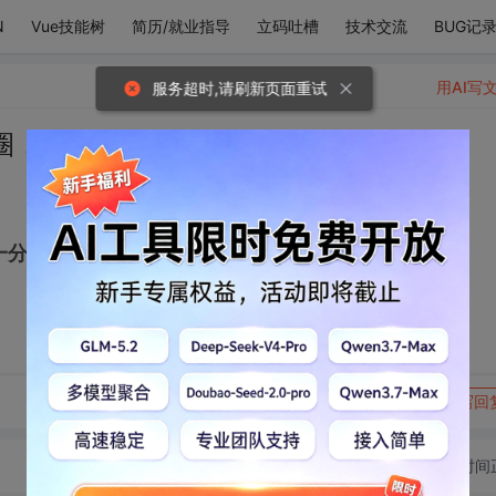
N
Vue技能树
简历/就业指导
立码吐槽
技术交流
BUG记
用AI写
服务超时,请刷新页面重试
圈，你多了一分可爱。
一分可爱。
花趣站长
转发到动态
举报
写回
切换为时间