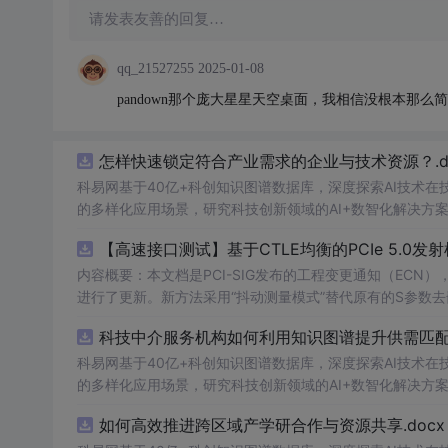
请发表友善的回复…
qq_21527255
2025-01-08
pandown那个庞大星星天空桌面，我相信没根本那么简
怎样快速锁定符合产业需求的企业与技术资源？.do
科易网基于40亿+科创知识图谱数据库，深度探索AI技术
的多样化应用场景，研究科技创新领域的AI+数智化解决方
【高速接口测试】基于CTLE均衡的PCIe 5.0
内容概要：本文档是PCI-SIG发布的工程变更通知（ECN），针对P
进行了更新。新方法采用“抖动测量模式”替代原有的S参数
退化，从而更准确地评估由芯片内部随机和确定性源产生的
科技中介服务机构如何利用知识图谱提升供需匹配精
去嵌入过程中高频噪声放大带来的测量不准确性。对于2.5至16.0 GT/s速率
证或测试的工程师，尤其是涉及PC
科易网基于40亿+科创知识图谱数据库，深度探索AI技术
的多样化应用场景，研究科技创新领域的AI+数智化解决方
如何高效推进跨区域产学研合作与资源共享.docx